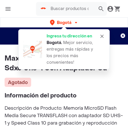
Bogotá
Regístrate
¿Nuevo en Rappi?
y disfruta de
Ingresa tu dirección en
envíos gratis por semanas
Aplican TyC
Bogotá
.
Mejor servicio,
entregas más rápidas y
los precios más
Maxell Memoria Microsd64gb
convenientes!
Sdxc Uhs-1 Con Adaptador Sd
Agotado
Información del producto
Descripción de Producto: Memoria MicroSD Flash
Media Secure TRANSFLASH con adaptador SD UHS-
1 y Speed Class 10 para grabación y reproducción