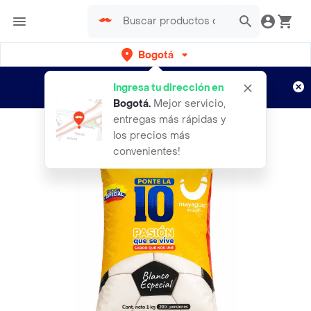
Bogotá
Regístrate
¿Nuevo en Rappi?
y disfruta de
Ingresa tu dirección en
envíos gratis por semanas
Aplican TyC
Bogotá
.
Mejor servicio,
entregas más rápidas y
los precios más
convenientes!