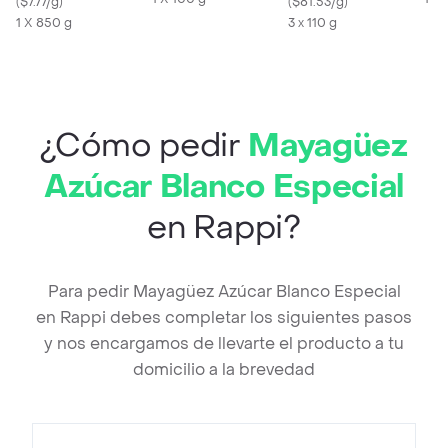
(
$7.77/g
)
Aceite de Almendras
(
$81.53/g
)
1 X 850 g
3 x 110 g
¿Cómo pedir
Mayagüez
Azúcar Blanco Especial
en Rappi?
Para pedir Mayagüez Azúcar Blanco Especial
en Rappi debes completar los siguientes pasos
y nos encargamos de llevarte el producto a tu
domicilio a la brevedad