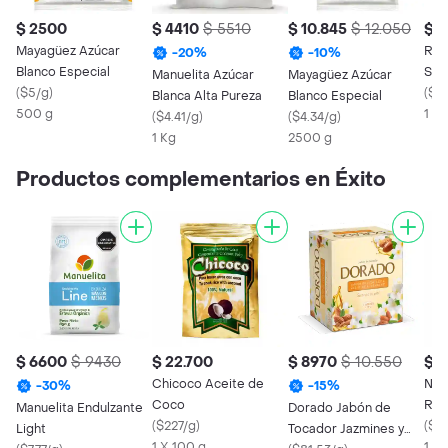
$ 2500
$ 4410
$ 5510
$ 10.845
$ 12.050
$ 
Mayagüez Azúcar
Rio
-
20
%
-
10
%
Blanco Especial
Sup
Manuelita Azúcar
Mayagüez Azúcar
(
$5/g
)
(
$5.
Blanca Alta Pureza
Blanco Especial
500 g
1 Kg
(
$4.41/g
)
(
$4.34/g
)
1 Kg
2500 g
Productos complementarios en Éxito
$ 6600
$ 9430
$ 22.700
$ 8970
$ 10.550
$ 6
Chicoco Aceite de
Nive
-
30
%
-
15
%
Coco
Ref
Manuelita Endulzante
Dorado Jabón de
(
$227/g
)
(
$3
Light
Tocador Jazmines y
1 X 100 g
1 X