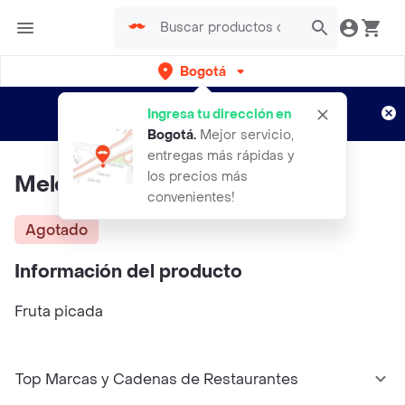
Bogotá
Regístrate
¿Nuevo en Rappi?
y disfruta de
Ingresa tu dirección en
envíos gratis por semanas
Aplican TyC
Bogotá
.
Mejor servicio,
entregas más rápidas y
los precios más
Melón en cubos Exito
convenientes!
Agotado
Información del producto
Fruta picada
Top Marcas y Cadenas de Restaurantes