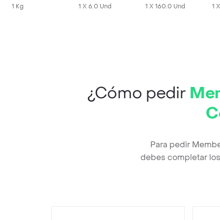
1 Kg
1 X 6.0 Und
Ajustable
1 X 160.0 Und
1 
¿Cómo pedir
Mem
C
Para pedir Member
debes completar los 