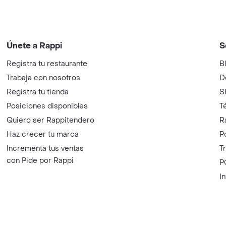
Únete a Rappi
S
Registra tu restaurante
B
Trabaja con nosotros
D
Registra tu tienda
S
Posiciones disponibles
T
Quiero ser Rappitendero
R
Haz crecer tu marca
P
Incrementa tus ventas
T
con Pide por Rappi
P
I