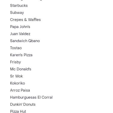
Starbucks
Subway
Crepes & Waffles
Papa John's
Juan Valdez
Sandwich Qbano
Tostao
Karen's Pizza
Frisby
Mc Donald's
Sr Wok
Kokoriko
Arroz Paisa
Hamburguesas El Corral
Dunkin' Donuts
Pizza Hut