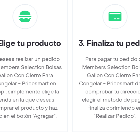
Elige tu producto
3
.
Finaliza tu pe
deseas realizar un pedido
Para pagar tu pedido 
embers Selection Bolsas
Members Selection Bol
allon Con Cierre Para
Gallon Con Cierre Pa
ngelar - Pricesmart en
Congelar - Pricesmart 
pi, simplemente elige la
comprobar tu direcció
ienda en la que deseas
elegir el método de pa
mprar el producto y haz
finaliza oprimiendo e
ic en el botón “Agregar”.
“Realizar Pedido”.