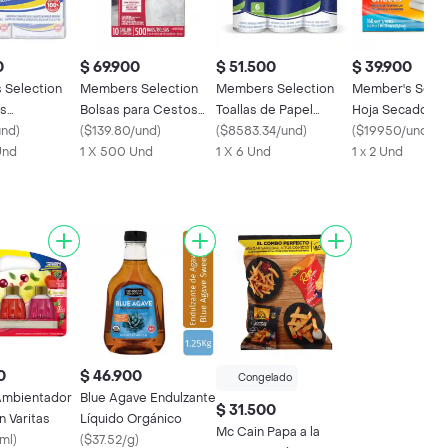
0
$ 69.900
$ 51.500
$ 39.900
Selection
Members Selection
Members Selection
Member's Selec
as
Bolsas para Cestos
Toallas de Papel
Hoja Secadora
tes y
und
)
de Basura
(
$139.80/und
)
Absorbentes Triple
(
$8583.34/und
)
(
$19950/und
)
ntes
Und
1 X 500 Und
Hoja
1 X 6 Und
1 x 2 Und
0
$ 46.900
Congelado
Ambientador
Blue Agave Endulzante
$ 31.500
n Varitas
Líquido Orgánico
Mc Cain Papa a la
ml
)
(
$37.52/g
)