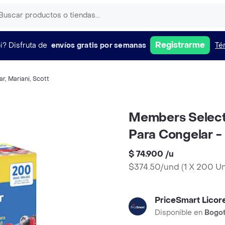
Registrarme
i?
Disfruta de
envíos gratis por semanas
Té
ar
,
Mariani
,
Scott
Members Selecti
Para Congelar -
$ 74.900
/
u
$374.50/und
(
1 X 200 U
PriceSmart Licor
Disponible en
Bogo