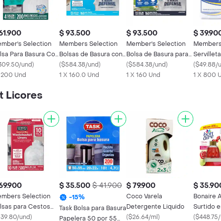
61.900
$ 93.500
$ 93.500
$ 39.90
mber's Selection
Members Selection
Member's Selection
Members 
lsa Para Basura Con
Bolsas de Basura con
Bolsa de Basura para
Servillet
rdón y Aroma
309.50/und
)
Cierre de Cordón
(
$584.38/und
)
Cocina Aromatizada
(
$584.38/und
)
Resisten
(
$49.88/
x 200 Und
Ajustable
1 X 160.0 Und
1 X 160 Und
Absorbe
1 X 800 
 Licores
69.900
$ 35.500
$ 41.900
$ 79.900
$ 35.90
mbers Selection
Coco Varela
Bonaire 
-
15
%
lsas para Cestos
Detergente Liquido
Surtido e
Task Bolsa para Basura
 Basura
139.80/und
)
(
$26.64/ml
)
(
$448.75/
Papelera 50 por 55