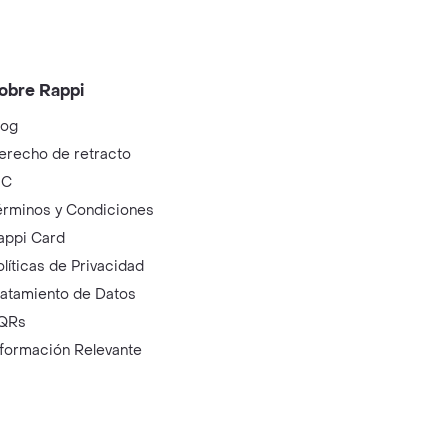
obre Rappi
log
erecho de retracto
IC
érminos y Condiciones
appi Card
olíticas de Privacidad
ratamiento de Datos
QRs
nformación Relevante