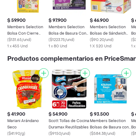
$ 59.900
$ 97.900
$ 46.900
$ 
Members Selection
Members Selection
Members Selection
Me
Bolsa Con Cierre
Bolsa de Basura Con
Bolsas de Sándwich
Bo
Surtida
(
$131.65/und
)
Cordón
(
$1223.75/und
)
Extra Largas
(
$90.20/und
)
Co
(
$
1 x 455 Und
1 x 80 Und
1 X 520 Und
1 
Productos complementarios en PriceSmart
$ 41.900
$ 54.900
$ 93.500
$ 
Mariani Arándano
Scott Tollas de Cocina
Members Selection
Me
Seco
Duramax Reutilizables
Bolsas de Basura con
Bo
(
$41.90/g
)
(
$9150/und
)
Cierre de Cordón
(
$584.38/und
)
de
(
$