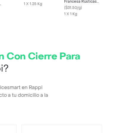
Francesa Rústicas
L
1 X 1.25 Kg
Precocidas y
(
$31.50/g
)
Congeladas
1 X 1 Kg
n Con Cierre Para
i?
ricesmart en Rappi
o a tu domicilio a la