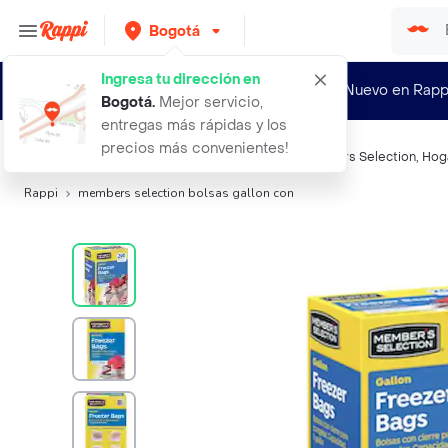
Bogotá
Ingresa tu dirección en
¿Nuevo en Rapp
Bogotá
.
Mejor servicio,
entregas más rápidas y los
precios más convenientes!
Búsquedas relacionadas:
Bolsas para basura
,
Members Selection
,
Hog
Rappi
members selection bolsas gallon con