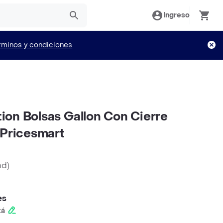
Ingreso
rminos y condiciones
on Bolsas Gallon Con Cierre
 Pricesmart
nd
)
es
tá