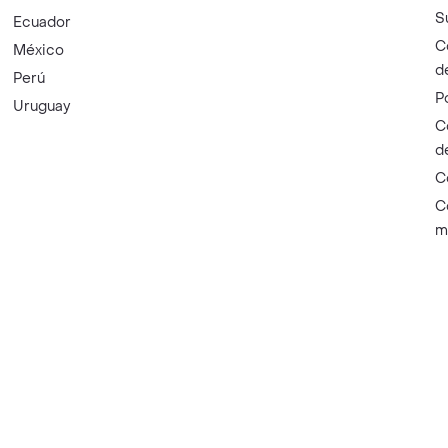
S
Ecuador
C
México
d
Perú
P
Uruguay
C
d
C
C
m