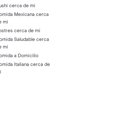
ushi cerca de mi
omida Mexicana cerca
e mi
ostres cerca de mi
omida Saludable cerca
e mi
omida a Domicilio
omida Italiana cerca de
i