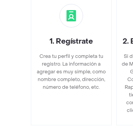
1
.
Regístrate
2
.
Crea tu perfil y completa tu
Si 
registro. La información a
de M
agregar es muy simple, como
G
nombre completo, dirección,
Co
número de teléfono, etc.
Rap
t
co
cl