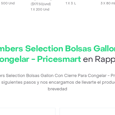
X 500 Und
1 X 3. L
3 X 80 m
Cm
(
$177.50/und
)
1 X 200 Und
bers Selection Bolsas Gallo
ongelar - Pricesmart
en Rapp
s Selection Bolsas Gallon Con Cierre Para Congelar - P
siguientes pasos y nos encargamos de llevarte el product
brevedad