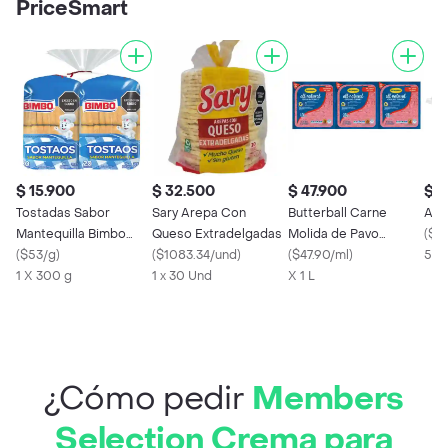
PriceSmart
$ 15.900
$ 32.500
$ 47.900
$ 2
Tostadas Sabor
Sary Arepa Con
Butterball Carne
Ará
Mantequilla Bimbo
Queso Extradelgadas
Molida de Pavo
(
$5
Duopack 600 g
(
$53/g
)
(
$1083.34/und
)
Natural
(
$47.90/ml
)
508
1 X 300 g
1 x 30 Und
X 1 L
¿Cómo pedir
Members
Selection Crema para