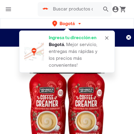
Bogotá
Regístrate
¿Nuevo en Rappi?
y disfruta de
Ingresa tu dirección en
envíos gratis por semanas
Aplican TyC
Bogotá
.
Mejor servicio,
entregas más rápidas y
los precios más
convenientes!