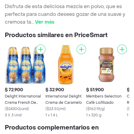
Disfruta de esta deliciosa mezcla en polvo, que es
perfecta para cuando desees gozar de una suave y
cremosa ta
...
Ver más
Productos similares en PriceSmart
$ 72.900
$ 32.900
$ 51.900
$ 1
Delight International
International Delight
Members Selection
Caf
Crema French De
Crema de Caramelo
Café Liofilizado
Reg
Vainilla
(
$24300/und
)
(
$23.50/ml
)
(
$162.19/g
)
Sel
(
$6
3 X 3 Und
1 x 1.4 L
1 x 320 g
1 x 
Productos complementarios en