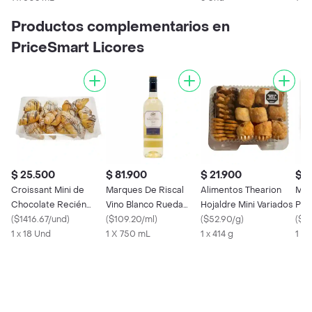
Productos complementarios en
PriceSmart Licores
$ 25.500
$ 81.900
$ 21.900
$ 4
Croissant Mini de
Marques De Riscal
Alimentos Thearion
Mem
Chocolate Recién
Vino Blanco Rueda
Hojaldre Mini Variados
Piz
Horneados Member’s
(
$1416.67/und
)
Verdejo
(
$109.20/ml
)
(
$52.90/g
)
(
$4
Selection
1 x 18 Und
1 X 750 mL
1 x 414 g
1 X 