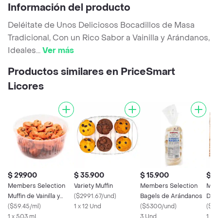
Información del producto
Deléitate de Unos Deliciosos Bocadillos de Masa
Tradicional, Con un Rico Sabor a Vainilla y Arándanos,
Ideales
...
Ver más
Productos similares en PriceSmart
Licores
$ 29.900
$ 35.900
$ 15.900
$ 3
Members Selection
Variety Muffin
Members Selection
Mem
Muffin de Vainilla y
(
$2991.67/und
)
Bagels de Arándanos
Don
Chocolate
(
$59.45/ml
)
1 x 12 Und
(
$5300/und
)
(
$29
1 x 503 mL
3 Und
1 x 