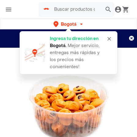
Bogotá
Regístrate
¿Nuevo en Rappi?
y disfruta de
Ingresa tu dirección en
envíos gratis por semanas
Aplican TyC
Bogotá
.
Mejor servicio,
entregas más rápidas y
los precios más
convenientes!