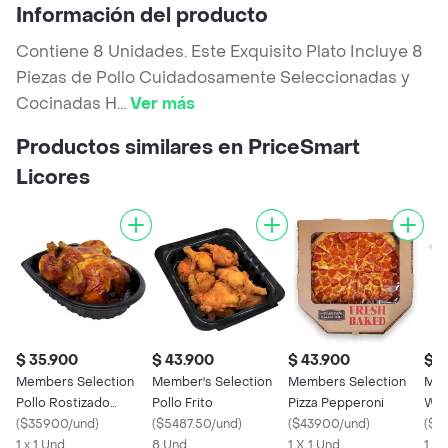
Información del producto
Contiene 8 Unidades. Este Exquisito Plato Incluye 8
Piezas de Pollo Cuidadosamente Seleccionadas y
Cocinadas H
...
Ver más
Productos similares en PriceSmart
Licores
$ 35.900
$ 43.900
$ 43.900
$ 1
Members Selection
Member's Selection
Members Selection
Mem
Pollo Rostizado
Pollo Frito
Pizza Pepperoni
Wra
Horneado
(
$35900/und
)
(
$5487.50/und
)
(
$43900/und
)
Poll
(
$1
1 x 1 Und
8 Und
1 X 1 Und
1 x 