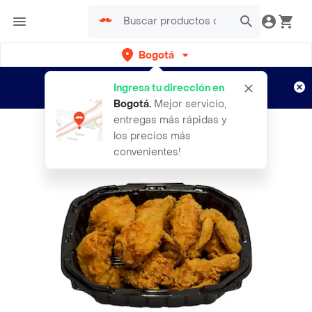
Bogotá
Regístrate
¿Nuevo en Rappi?
y disfruta de
Ingresa tu dirección en
envíos gratis por semanas
Aplican TyC
Bogotá
.
Mejor servicio,
entregas más rápidas y
los precios más
convenientes!