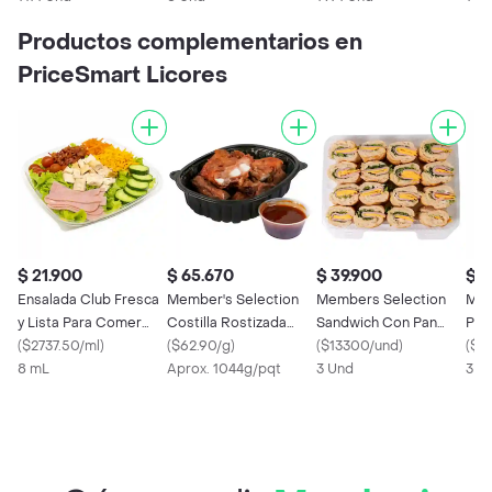
Productos complementarios en
PriceSmart Licores
$ 21.900
$ 65.670
$ 39.900
$ 
Ensalada Club Fresca
Member's Selection
Members Selection
Mem
y Lista Para Comer
Costilla Rostizada
Sandwich Con Pan
Pan
Members Selection
(
$2737.50/ml
)
Con Salsa BBQ
(
$62.90/g
)
Estilo Francés
(
$13300/und
)
Bri
(
$24
8 mL
Caliente
Aprox. 1044g/pqt
3 Und
Hor
3 x