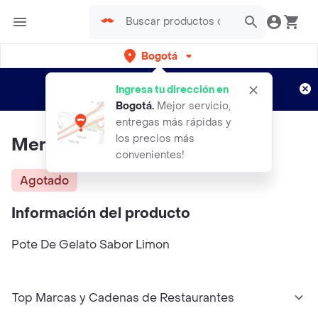
Bogotá
Regístrate
¿Nuevo en Rappi?
y disfruta de
Ingresa tu dirección en
envíos gratis por semanas
Aplican TyC
Bogotá
.
Mejor servicio,
entregas más rápidas y
los precios más
Merka Orgánico Gelato Limon
convenientes!
Agotado
Información del producto
Pote De Gelato Sabor Limon
Top Marcas y Cadenas de Restaurantes