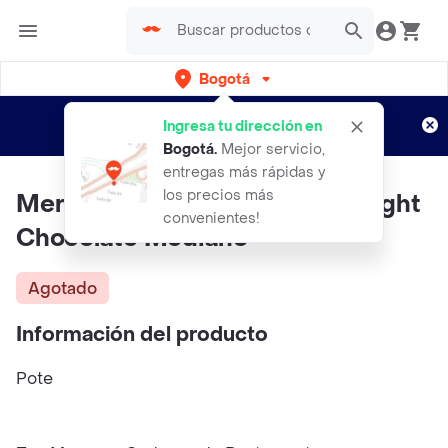
Bogotá
Regístrate
¿Nuevo en Rappi?
y disfruta de
Ingresa tu dirección en
envíos gratis por semanas
Aplican TyC
Bogotá
.
Mejor servicio,
entregas más rápidas y
los precios más
Merka Orgánico Helado Soft Light
convenientes!
Chocolate Mediano
Agotado
Información del producto
Pote