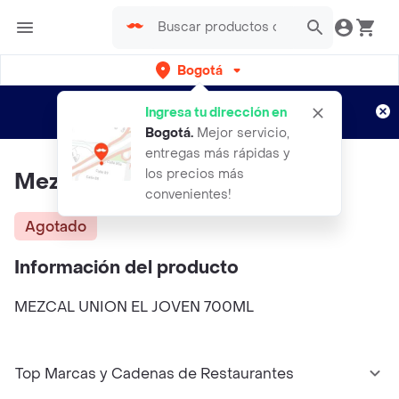
Bogotá
Regístrate
¿Nuevo en Rappi?
y disfruta de
Ingresa tu dirección en
envíos gratis por semanas
Aplican TyC
Bogotá
.
Mejor servicio,
entregas más rápidas y
los precios más
Mezcal Unión El Joven 700Ml
convenientes!
Agotado
Información del producto
MEZCAL UNION EL JOVEN 700ML
Top Marcas y Cadenas de Restaurantes