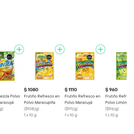
$ 1080
$ 1110
$ 960
ezcla Polvo
Frutiño Refresco en
Frutiño Refresco en
Frutiño Refresc
aracuyá
Polvo Maracupiña
Polvo Maracuyá
Polvo Limón
/g
)
(
$108/g
)
(
$111/g
)
(
$96/g
)
1 x 10 g
1 x 10 g
1 x 10 g