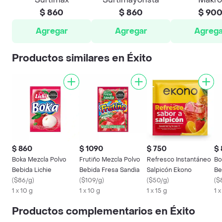
$ 860
$ 860
$ 90
Agregar
Agregar
Agrega
Productos similares en Éxito
$ 860
$ 1090
$ 750
$
Boka Mezcla Polvo
Frutiño Mezcla Polvo
Refresco Instantáneo
Bo
Bebida Lichie
Bebida Fresa Sandia
Salpicón Ekono
Be
(
$86/g
)
(
$109/g
)
(
$50/g
)
Ta
(
$
1 x 10 g
1 x 10 g
1 x 15 g
1 x
Productos complementarios en Éxito