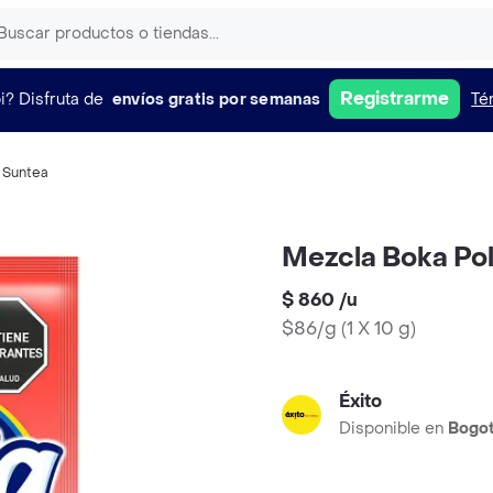
Registrarme
i?
Disfruta de
envíos gratis por semanas
Té
,
Suntea
Mezcla Boka Pol
$ 860
/
u
$86/g
(
1 X 10 g
)
Éxito
Disponible en
Bogo