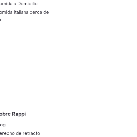
omida a Domicilio
omida Italiana cerca de
i
obre Rappi
log
erecho de retracto