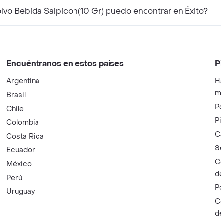
vo Bebida Salpicon(10 Gr) puedo encontrar en Éxito?
Encuéntranos en estos países
P
Argentina
H
m
Brasil
P
Chile
P
Colombia
C
Costa Rica
S
Ecuador
C
México
d
Perú
P
Uruguay
C
d