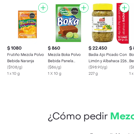
$ 1080
$ 860
$ 22.450
$
Frutiño Mezcla Polvo
Mezcla Boka Polvo
Badia Ajo Picado Con
Bo
Bebida Naranja
Bebida Panela
Limón y Albahaca 226.7
Be
(
$108/g
)
Limon(10 Gr)
(
$86/g
)
g
(
$98.90/g
)
Ta
(
$
1 x 10 g
1 X 10 g
227 g
1 x
¿Cómo pedir
Mezc