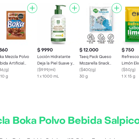
 860
$ 9990
$ 12.000
$ 750
ka Mezcla Polvo
Loción Hidratante
Taeq Pack Queso
Refresco
bida Artificial
Deja la Piel Suave y
Mozarella Snack
Limón Ek
marindo
86/g
)
Tonificada Ampm Plus
(
$9.99/ml
)
(Padre)
(
$400/g
)
(
$50/g
)
 10 g
1 x 1000 mL
30 g
1 X 15 g
la Boka Polvo Bebida Salpico