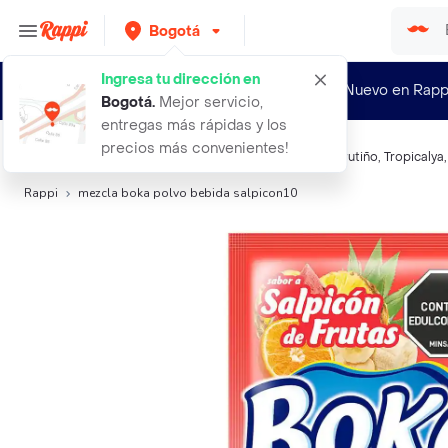
Bogotá
Ingresa tu dirección en
¿Nuevo en Rapp
Bogotá
.
Mejor servicio,
entregas más rápidas y los
precios más convenientes!
Búsquedas relacionadas:
Refrescos en polvo
,
Boka
,
Frutiño
,
Tropicalya
Rappi
mezcla boka polvo bebida salpicon10