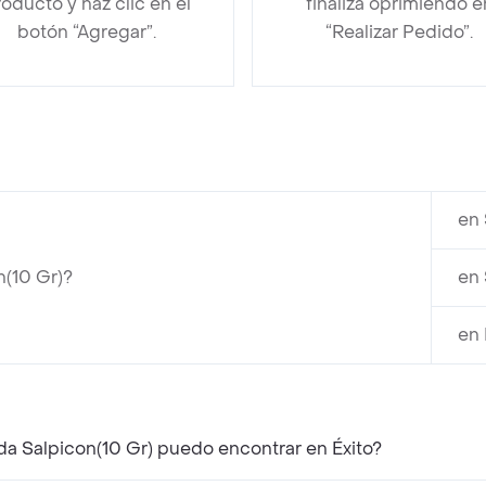
oducto y haz clic en el
finaliza oprimiendo e
botón “Agregar”.
“Realizar Pedido”.
en 
n(10 Gr)?
en 
en
da Salpicon(10 Gr) puedo encontrar en Éxito?