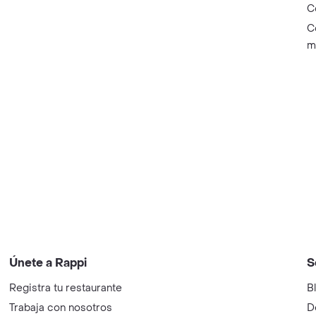
C
C
m
Únete a Rappi
S
Registra tu restaurante
B
Trabaja con nosotros
D