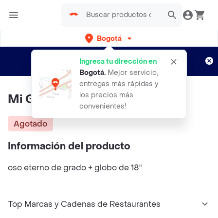
Bogotá
Regístrate
¿Nuevo en Rappi?
y disfruta de
Ingresa tu dirección en
envíos gratis por semanas
Aplican TyC
Bogotá
.
Mejor servicio,
entregas más rápidas y
los precios más
Mi Grado Rosa
convenientes!
Agotado
Información del producto
oso eterno de grado + globo de 18"
Top Marcas y Cadenas de Restaurantes