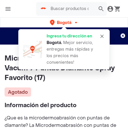
Bogotá
Regístrate
¿Nuevo en Rappi?
y disfruta de
Ingresa tu dirección en
envíos gratis por semanas
Aplican TyC
Bogotá
.
Mejor servicio,
entregas más rápidas y
los precios más
Micro Derm Oabrasion Portatil
convenientes!
Vacum 9 Puntas Diamante Spray
Favorito (17)
Agotado
Información del producto
¿Que es la microdermoabrasión con puntas de
diamante? La Microdermoabrasión con puntas de