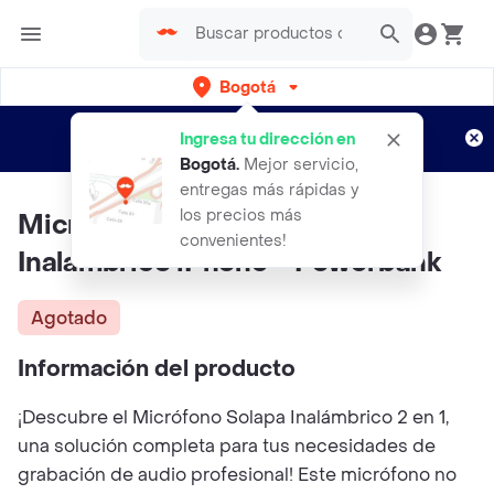
Bogotá
Regístrate
¿Nuevo en Rappi?
y disfruta de
Ingresa tu dirección en
envíos gratis por semanas
Aplican TyC
Bogotá
.
Mejor servicio,
entregas más rápidas y
los precios más
Microfono Doble Solapa
convenientes!
Inalambrico iPhone + Powerbank
Agotado
Información del producto
¡Descubre el Micrófono Solapa Inalámbrico 2 en 1,
una solución completa para tus necesidades de
grabación de audio profesional! Este micrófono no