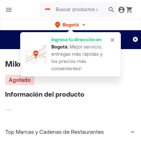
Bogotá
Regístrate
¿Nuevo en Rappi?
y disfruta de
Ingresa tu dirección en
envíos gratis por semanas
Aplican TyC
Bogotá
.
Mejor servicio,
entregas más rápidas y
los precios más
Mikes Hard Lemonade + Fresa
convenientes!
Agotado
Información del producto
. .. .
Top Marcas y Cadenas de Restaurantes