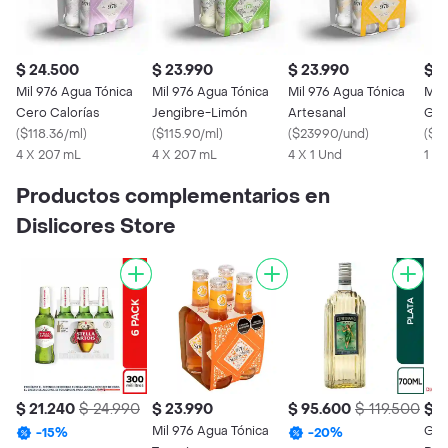
$ 24.500
$ 23.990
$ 23.990
$ 2
Mil 976 Agua Tónica
Mil 976 Agua Tónica
Mil 976 Agua Tónica
Mil
Cero Calorías
Jengibre-Limón
Artesanal
Gin
(
$118.36/ml
)
(
$115.90/ml
)
(
$23990/und
)
Bote
(
$11
4 X 207 mL
4 X 207 mL
4 X 1 Und
1 X
Productos complementarios en
Dislicores Store
$ 21.240
$ 24.990
$ 23.990
$ 95.600
$ 119.500
$ 1
Mil 976 Agua Tónica
Gor
-
15
%
-
20
%