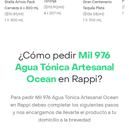
Toronja
Pre
Stella Artois Pack
Gran Centenario
(
$115.90/ml
)
Fra
(
$15
Cerveza 6 x 300 mL
Tequila Plata
4 x 207 mL
1 X
(
$70.81/ml
)
(
$136.58/ml
)
1 X 300 mL
1 X 700 mL
¿Cómo pedir
Mil 976
Agua Tónica Artesanal
Ocean
en Rappi?
Para pedir Mil 976 Agua Tónica Artesanal Ocean
en Rappi debes completar los siguientes pasos
y nos encargamos de llevarte el producto a tu
domicilio a la brevedad