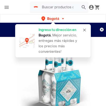
Bogotá
Regístrate
¿Nuevo en Rappi?
y disfruta de
Ingresa tu dirección en
envíos gratis por semanas
Aplican TyC
Bogotá
.
Mejor servicio,
entregas más rápidas y
los precios más
convenientes!