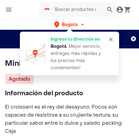
Bogotá
Regístrate
¿Nuevo en Rappi?
y disfruta de
Ingresa tu dirección en
envíos gratis por semanas
Aplican TyC
Bogotá
.
Mejor servicio,
entregas más rápidas y
los precios más
Mini Croissants Olimpica
convenientes!
Agotado
Información del producto
El croissant es el rey del desayuno. Pocos son
capaces de resistirse a su crujiente textura, su
particular sabor entre lo dulce y salado. packing:
Caja