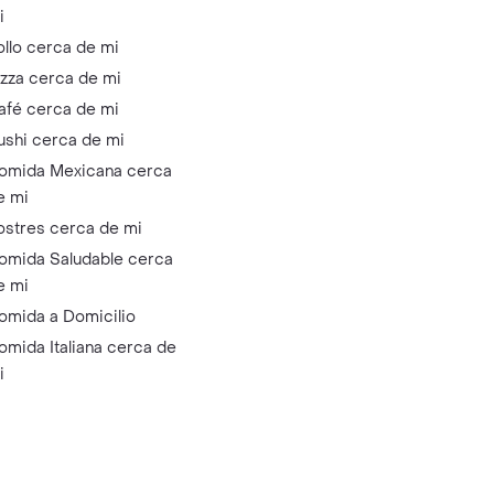
i
ollo cerca de mi
izza cerca de mi
afé cerca de mi
ushi cerca de mi
omida Mexicana cerca
e mi
ostres cerca de mi
omida Saludable cerca
e mi
omida a Domicilio
omida Italiana cerca de
i