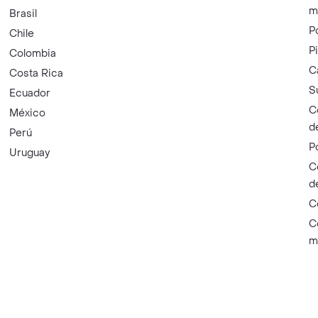
m
Brasil
P
Chile
P
Colombia
C
Costa Rica
S
Ecuador
C
México
d
Perú
P
Uruguay
C
d
C
C
m