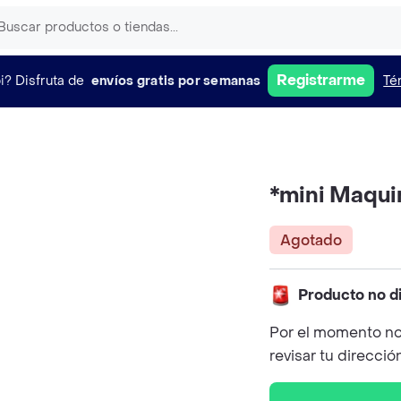
Registrarme
i?
Disfruta de
envíos gratis por semanas
Té
*mini Maqui
Agotado
Producto no d
Por el momento no
revisar tu direcció