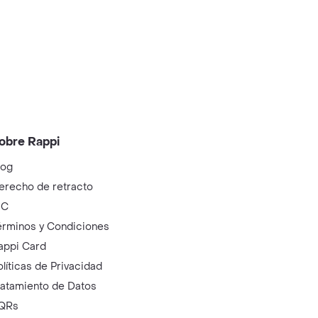
obre Rappi
log
erecho de retracto
IC
érminos y Condiciones
appi Card
olíticas de Privacidad
ratamiento de Datos
QRs