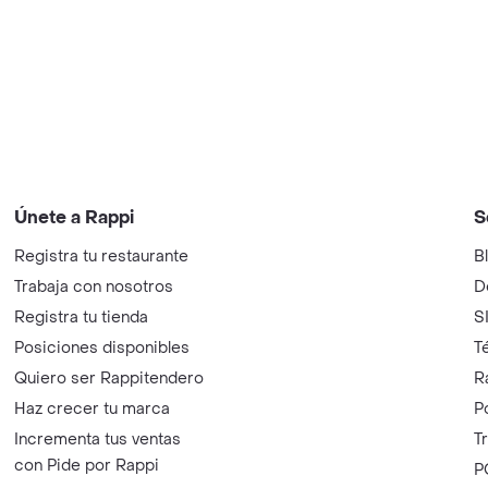
Únete a Rappi
S
Registra tu restaurante
B
Trabaja con nosotros
D
Registra tu tienda
S
Posiciones disponibles
T
Quiero ser Rappitendero
R
Haz crecer tu marca
P
Incrementa tus ventas
T
con Pide por Rappi
P