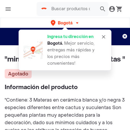
Bogotá
Regístrate
¿Nuevo en Rappi?
y disfruta de
Ingresa tu dirección en
envíos gratis por semanas
Aplican TyC
Bogotá
.
Mejor servicio,
entregas más rápidas y
los precios más
"mini Trio De Cactus Y Suculentas "
convenientes!
Agotado
Información del producto
"Contiene: 3 Materas en cerámica blanca y/o negra 3
especies diferentes entre cactus y suculentas Son
pequeñas plantas muy apetecidas para la
decoración, dado sus mínimos cuidados y a los