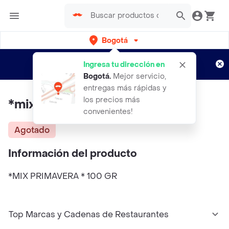
Bogotá
Regístrate
¿Nuevo en Rappi?
y disfruta de
Ingresa tu dirección en
envíos gratis por semanas
Aplican TyC
Bogotá
.
Mejor servicio,
entregas más rápidas y
los precios más
*mix Primavera * 100 Gr
convenientes!
Agotado
Información del producto
*MIX PRIMAVERA * 100 GR
Top Marcas y Cadenas de Restaurantes