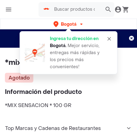
Bogotá
Regístrate
¿Nuevo en Rappi?
y disfruta de
Ingresa tu dirección en
envíos gratis por semanas
Aplican TyC
Bogotá
.
Mejor servicio,
entregas más rápidas y
los precios más
*mix Sensacion * 100 Gr
convenientes!
Agotado
Información del producto
*MIX SENSACION * 100 GR
Top Marcas y Cadenas de Restaurantes