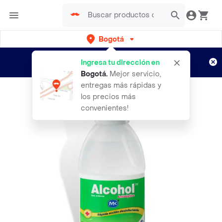
Bogotá
Regístrate
¿Nuevo en Rappi?
y disfruta de
Ingresa tu dirección en
envíos gratis por semanas
Aplican TyC
Bogotá
.
Mejor servicio,
entregas más rápidas y
los precios más
convenientes!