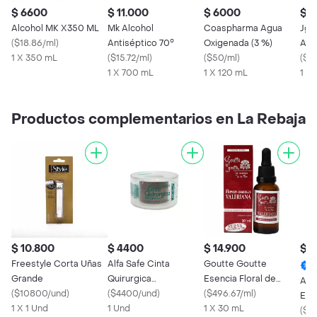
$ 6600
$ 11.000
$ 6000
$ 4
Alcohol MK X350 ML
Mk Alcohol
Coaspharma Agua
Jgb
(
$18.86/ml
)
Antiséptico 70°
Oxigenada (3 %)
Ant
1 X 350 mL
(
$15.72/ml
)
(
$50/ml
)
(
$13
1 X 700 mL
1 X 120 mL
1 X
Productos complementarios en La Rebaja
$ 10.800
$ 4400
$ 14.900
$ 
Freestyle Corta Uñas
Alfa Safe Cinta
Goutte Goutte
Grande
Quirurgica
Esencia Floral de
Alfa
(
$10800/und
)
Microporosa
(
$4400/und
)
Valeriana
(
$496.67/ml
)
Esté
1 X 1 Und
1 Und
1 X 30 mL
(
$32