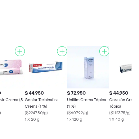
0
$ 44.950
$ 72.950
$ 44.950
vir Crema (5
Genfar Terbinafina
Unifilm Crema Tópica
Corazón Crema
Crema (1 %)
(1 %)
Tópica
)
(
$2247.50/g
)
(
$607.92/g
)
(
$1123.75/g
)
1 X 20 g
1 x 120 g
1 X 40 g