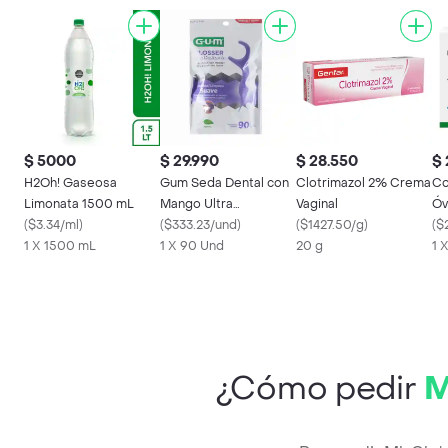
$ 5000
$ 29.990
$ 28.550
$ 
H2Oh! Gaseosa
Gum Seda Dental con
Clotrimazol 2% Crema
Co
Limonata 1500 mL
Mango Ultra
Vaginal
Óv
(
$3.34/ml
)
Antideslizante
(
$333.23/und
)
(
$1427.50/g
)
Cá
(
$
1 X 1500 mL
1 X 90 Und
20 g
1 
¿Cómo pedir
M