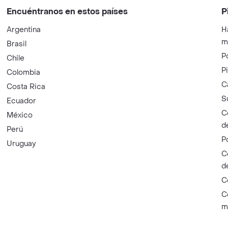
Encuéntranos en estos países
P
Argentina
H
m
Brasil
P
Chile
P
Colombia
C
Costa Rica
S
Ecuador
C
México
d
Perú
P
Uruguay
C
d
C
C
m