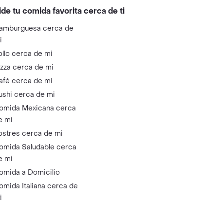
ide tu comida favorita cerca de ti
amburguesa cerca de
i
ollo cerca de mi
izza cerca de mi
afé cerca de mi
ushi cerca de mi
omida Mexicana cerca
e mi
ostres cerca de mi
omida Saludable cerca
e mi
omida a Domicilio
omida Italiana cerca de
i