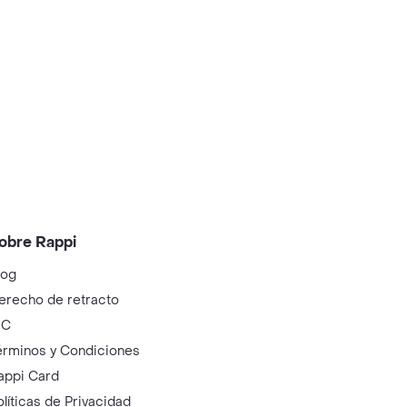
obre Rappi
log
erecho de retracto
IC
érminos y Condiciones
appi Card
olíticas de Privacidad