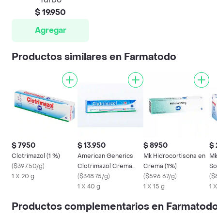
$ 19.950
Agregar
Productos similares en Farmatodo
$ 7950
$ 13.950
$ 8950
$ 
Clotrimazol (1 %)
American Generics
Mk Hidrocortisona en
Mk
(
$397.50/g
)
Clotrimazol Crema
Crema (1%)
So
1 X 20 g
Tópica (1 %)
(
$348.75/g
)
(
$596.67/g
)
(
$
1 X 40 g
1 X 15 g
1 
Productos complementarios en Farmatod