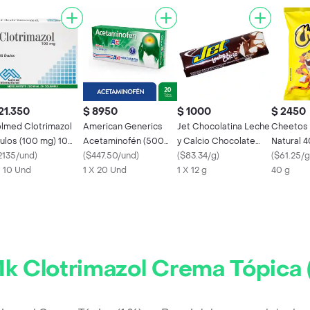
21.350
$ 8950
$ 1000
$ 2450
lmed Clotrimazol
American Generics
Jet Chocolatina Leche
Cheetos 
ulos (100 mg) 10
Acetaminofén (500
y Calcio Chocolate
Natural 4
psulas
2135/und
)
mg)
(
$447.50/und
)
Blanco
(
$83.34/g
)
(
$61.25/g
X 10 Und
1 X 20 Und
1 X 12 g
40 g
k Clotrimazol Crema Tópica 