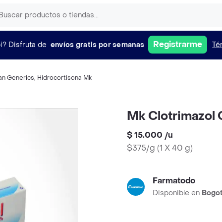
Registrarme
i?
Disfruta de
envíos gratis por semanas
Té
an Generics
,
Hidrocortisona Mk
Mk Clotrimazol 
$ 15.000
/
u
$375/g
(
1 X 40 g
)
Farmatodo
Disponible en
Bogo