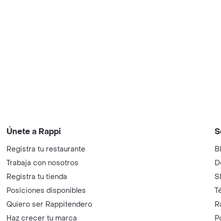
Únete a Rappi
S
Registra tu restaurante
B
Trabaja con nosotros
D
Registra tu tienda
S
Posiciones disponibles
T
Quiero ser Rappitendero
R
Haz crecer tu marca
P