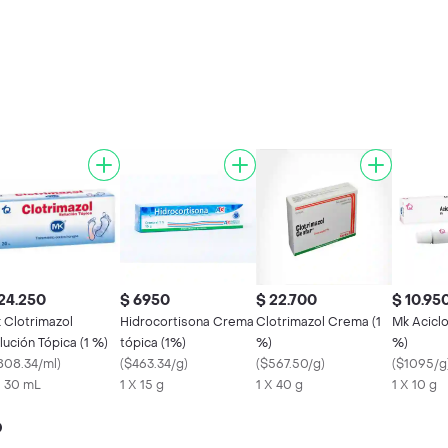
24.250
$ 6950
$ 22.700
$ 10.95
 Clotrimazol
Hidrocortisona Crema
Clotrimazol Crema (1
Mk Aciclo
lución Tópica (1 %)
tópica (1%)
%)
%)
808.34/ml
)
(
$463.34/g
)
(
$567.50/g
)
(
$1095/g
X 30 mL
1 X 15 g
1 X 40 g
1 X 10 g
o