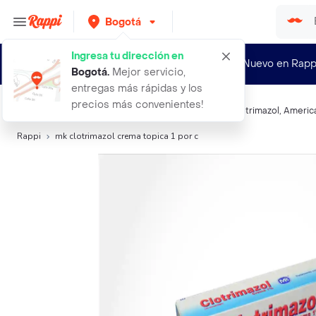
Bogotá
Ingresa tu dirección en
¿Nuevo en Rapp
Bogotá
.
Mejor servicio,
entregas más rápidas y los
precios más convenientes!
Búsquedas relacionadas:
Antimicótico tópico
,
MK
,
Clotrimazol
,
Americ
Rappi
mk clotrimazol crema topica 1 por c