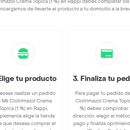
rimazol Crema Tópica (1 %) en Rappi debes completar los
ncargamos de llevarte el producto a tu domicilio a la br
Elige tu producto
3
.
Finaliza tu pe
deseas realizar un pedido
Para pagar tu pedido d
 Mk Clotrimazol Crema
Clotrimazol Crema Tópic
Tópica (1 %) en Rappi,
%) debes comprobar 
plemente elige la tienda
dirección, elegir el méto
la que deseas comprar el
pago y finaliza oprimien