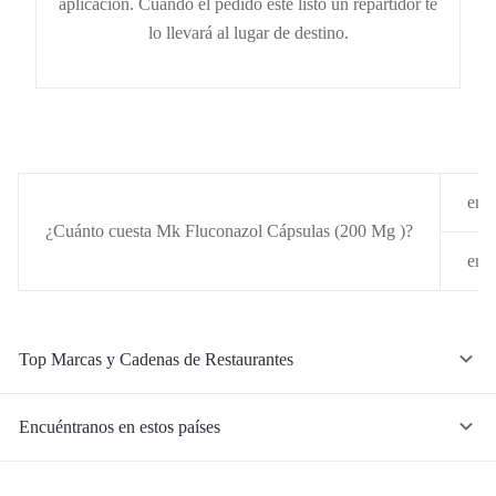
aplicación. Cuando el pedido esté listo un repartidor te
lo llevará al lugar de destino.
en P
¿Cuánto cuesta Mk Fluconazol Cápsulas (200 Mg )?
en 
Top Marcas y Cadenas de Restaurantes
Encuéntranos en estos países