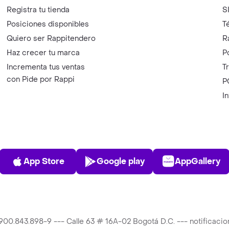
Registra tu tienda
S
Posiciones disponibles
T
Quiero ser Rappitendero
R
Haz crecer tu marca
P
Incrementa tus ventas
T
con Pide por Rappi
P
I
App Store
Play Store
AppGalle
App Store
Google play
AppGallery
T 900.843.898-9 --- Calle 63 # 16A-02 Bogotá D.C. --- notificac