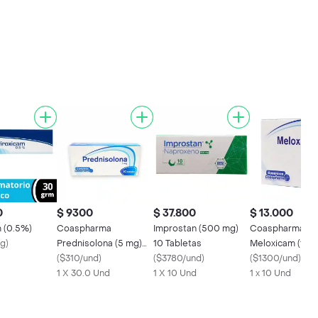
0
$ 9300
$ 37.800
$ 13.000
m (0.5%)
Coaspharma
Improstan (500 mg)
Coaspharma
/g
)
Prednisolona (5 mg)
10 Tabletas
Meloxicam (15 
30 Tabletas
(
$310/und
)
(
$3780/und
)
(
$1300/und
)
1 X 30.0 Und
1 X 10 Und
1 x 10 Und