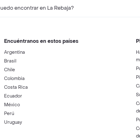
puedo encontrar en La Rebaja?
Encuéntranos en estos países
P
Argentina
H
m
Brasil
P
Chile
P
Colombia
C
Costa Rica
S
Ecuador
C
México
d
Perú
P
Uruguay
C
d