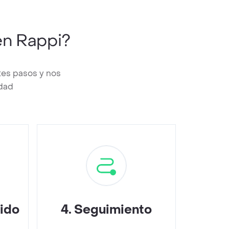
n Rappi?
tes pasos y nos
edad
dido
4
.
Seguimiento