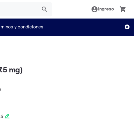
Ingreso
rminos y condiciones
.5 mg)
)
tá