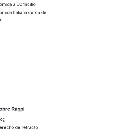
omida a Domicilio
omida Italiana cerca de
i
obre Rappi
log
erecho de retracto