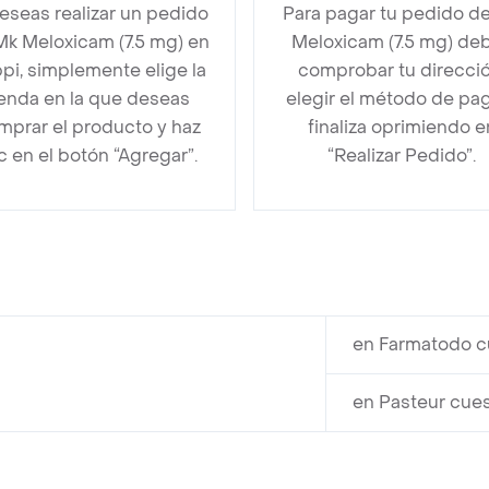
deseas realizar un pedido
Para pagar tu pedido d
Mk Meloxicam (7.5 mg) en
Meloxicam (7.5 mg) de
pi, simplemente elige la
comprobar tu direcció
ienda en la que deseas
elegir el método de pa
mprar el producto y haz
finaliza oprimiendo e
ic en el botón “Agregar”.
“Realizar Pedido”.
en Farmatodo c
en Pasteur cues