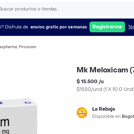
Registrarme
i?
Disfruta de
envíos gratis por semanas
Té
aspharma
,
Piroxicam
Mk Meloxicam (7
$ 15.500
/
u
$1550/und
(
1 X 10.0 Und
La Rebaja
Disponible en
Bogo