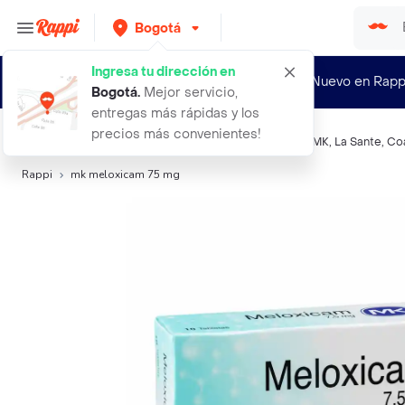
Bogotá
Ingresa tu dirección en
¿Nuevo en Rapp
Bogotá
.
Mejor servicio,
entregas más rápidas y los
precios más convenientes!
Búsquedas relacionadas:
Muscular y Antiinflamatorio
,
MK
,
La Sante
,
Co
Rappi
mk meloxicam 75 mg