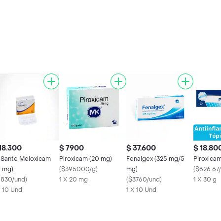
18.300
$ 7900
$ 37.600
$ 18.80
 Sante Meloxicam
Piroxicam (20 mg)
Fenalgex (325 mg/5
Piroxica
5 mg)
(
$395000/g
)
mg)
(
$626.67
1830/und
)
1 X 20 mg
(
$3760/und
)
1 X 30 g
X 10 Und
1 X 10 Und