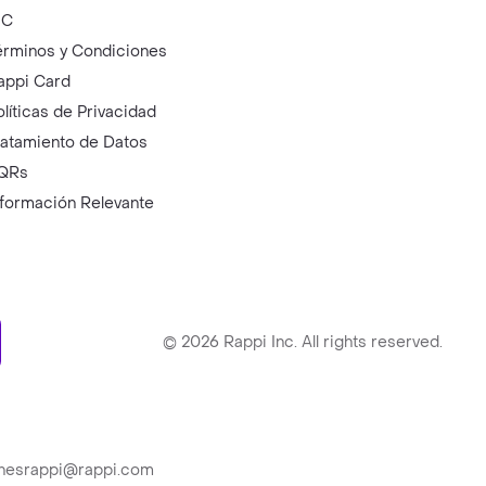
IC
érminos y Condiciones
appi Card
olíticas de Privacidad
ratamiento de Datos
QRs
nformación Relevante
ry
©
2026
Rappi Inc. All rights reserved.
ionesrappi@rappi.com