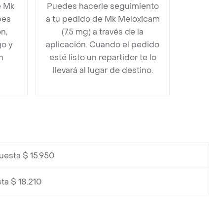
e Mk
Puedes hacerle seguimiento
bes
a tu pedido de Mk Meloxicam
n,
(7.5 mg) a través de la
go y
aplicación. Cuando el pedido
n
esté listo un repartidor te lo
llevará al lugar de destino.
uesta $ 15.950
ta $ 18.210