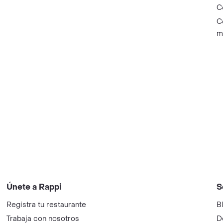
C
C
m
Únete a Rappi
S
Registra tu restaurante
B
Trabaja con nosotros
D