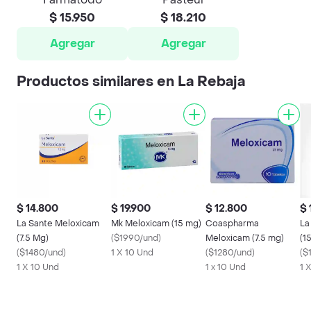
$ 15.950
$ 18.210
Agregar
Agregar
Productos similares en La Rebaja
$ 14.800
$ 19.900
$ 12.800
$ 
La Sante Meloxicam
Mk Meloxicam (15 mg)
Coaspharma
La
(7.5 Mg)
(
$1990/und
)
Meloxicam (7.5 mg)
(1
(
$1480/und
)
1 X 10 Und
(
$1280/und
)
(
$
1 X 10 Und
1 x 10 Und
1 