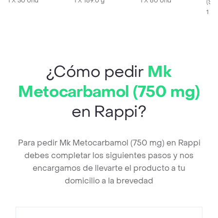
1 X 30 Und
1 X 169.0 g
1 X 60 Und
(
$1
1 X
¿Cómo pedir
Mk
Metocarbamol (750 mg)
en Rappi?
Para pedir Mk Metocarbamol (750 mg) en Rappi
debes completar los siguientes pasos y nos
encargamos de llevarte el producto a tu
domicilio a la brevedad