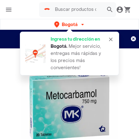
Bogotá
Regístrate
¿Nuevo en Rappi?
y disfruta de
Ingresa tu dirección en
envíos gratis por semanas
Aplican TyC
Bogotá
.
Mejor servicio,
entregas más rápidas y
los precios más
convenientes!