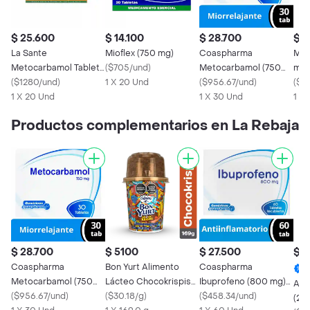
$ 25.600
$ 14.100
$ 28.700
$ 1
La Sante
Mioflex (750 mg)
Coaspharma
MK Naproxeno 550
Metocarbamol Tableta
(
$705/und
)
Metocarbamol (750
mg
(750 Mg)
(
$1280/und
)
1 X 20 Und
mg) 30 Tabletas
(
$956.67/und
)
(
$1
1 X 20 Und
1 X 30 Und
1 X
Productos complementarios en La Rebaja
$ 28.700
$ 5100
$ 27.500
$ 1
Coaspharma
Bon Yurt Alimento
Coaspharma
Metocarbamol (750
Lácteo Chocokrispis
Ibuprofeno (800 mg)
Apr
mg) 30 Tabletas
(
$956.67/und
)
169 g
(
$30.18/g
)
60 Tabletas
(
$458.34/und
)
(27