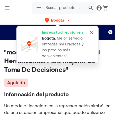
Bogotá
Regístrate
¿Nuevo en Rappi?
y disfruta de
Ingresa tu dirección en
envíos gratis por semanas
Aplican TyC
Bogotá
.
Mejor servicio,
entregas más rápidas y
los precios más
"modelos Financieros Con Excel
convenientes!
Herramientas Para Mejorar La
Toma De Decisiones"
Agotado
Información del producto
Un modelo financiero es la representación simbólica
de una situación empresarial que puede utilizarse