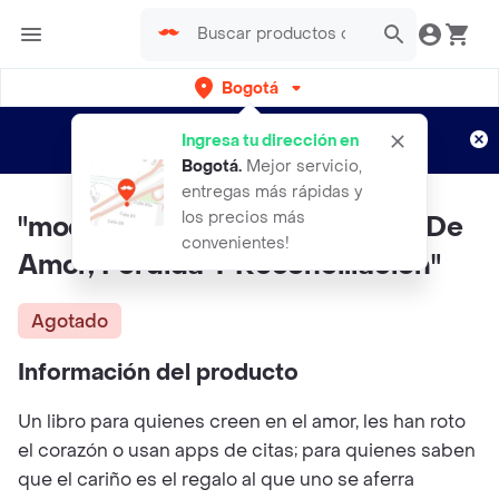
Bogotá
Regístrate
¿Nuevo en Rappi?
y disfruta de
Ingresa tu dirección en
envíos gratis por semanas
Aplican TyC
Bogotá
.
Mejor servicio,
entregas más rápidas y
los precios más
"modern Love Historias Reales De
convenientes!
Amor, Pérdida Y Reconciliación"
Agotado
Información del producto
Un libro para quienes creen en el amor, les han roto
el corazón o usan apps de citas; para quienes saben
que el cariño es el regalo al que uno se aferra