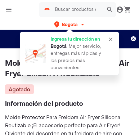
Bogotá
Regístrate
¿Nuevo en Rappi?
y disfruta de
Ingresa tu dirección en
envíos gratis por semanas
Aplican TyC
Bogotá
.
Mejor servicio,
entregas más rápidas y
los precios más
Molde Protector Para Freidora Air
convenientes!
Fryer Silicón A Reutizable
Agotado
Información del producto
Molde Protector Para Freidora Air Fryer Silicona
Reutizable ¡El accesorio perfecto para Air Fryer!
Olvidate del desorden en tu freidora de aire con