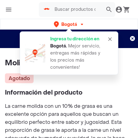
Bogotá
Regístrate
¿Nuevo en Rappi?
y disfruta de
Ingresa tu dirección en
envíos gratis por semanas
Aplican TyC
Bogotá
.
Mejor servicio,
entregas más rápidas y
los precios más
Molida Especial De Res
convenientes!
Agotado
Información del producto
La carne molida con un 10% de grasa es una
excelente opción para aquellos que buscan un
equilibrio perfecto entre sabor y jugosidad. Esta
proporción de grasa le aporta a la carne un nivel