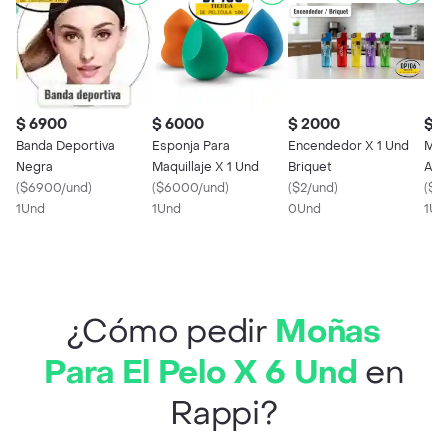
$ 6900
$ 6000
$ 2000
$ 
Banda Deportiva
Esponja Para
Encendedor X 1 Und
Moñ
Negra
Maquillaje X 1 Und
Briquet
Azu
(
$6900/und
)
(
$6000/und
)
(
$2/und
)
(
$5
1Und
1Und
0Und
1Un
¿Cómo pedir
Moñas
Para El Pelo X 6 Und
en
Rappi?