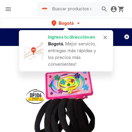
Bogotá
Regístrate
¿Nuevo en Rappi?
y disfruta de
Ingresa tu dirección en
envíos gratis por semanas
Aplican TyC
Bogotá
.
Mejor servicio,
entregas más rápidas y
los precios más
convenientes!