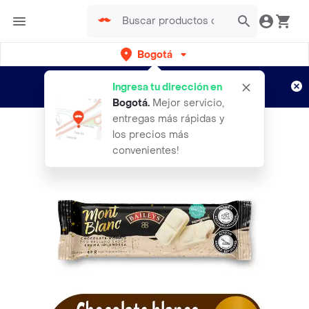
Bogotá
Regístrate
¿Nuevo en Rappi?
y disfruta de
Ingresa tu dirección en
envíos gratis por semanas
Aplican TyC
Bogotá
.
Mejor servicio,
entregas más rápidas y
los precios más
convenientes!