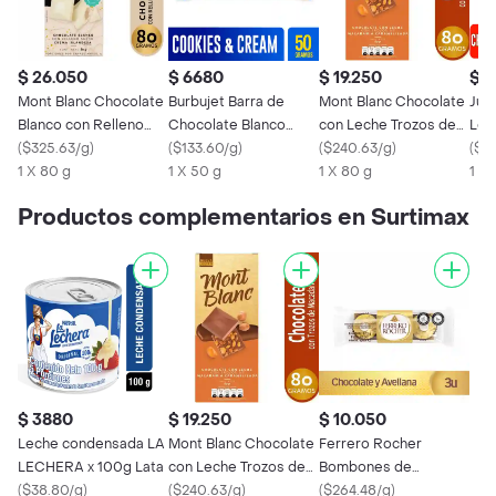
$ 26.050
$ 6680
$ 19.250
$ 1
Mont Blanc Chocolate
Burbujet Barra de
Mont Blanc Chocolate
Jum
Blanco con Relleno
Chocolate Blanco
con Leche Trozos de
Lec
Sabor a Baileys
(
$325.63/g
)
Sabor a Cookies &
(
$133.60/g
)
Macadamia
(
$240.63/g
)
(
$1
1 X 80 g
Cream
1 X 50 g
1 X 80 g
1 X 
Productos complementarios en Surtimax
$ 3880
$ 19.250
$ 10.050
Leche condensada LA
Mont Blanc Chocolate
Ferrero Rocher
LECHERA x 100g Lata
con Leche Trozos de
Bombones de
(
$38.80/g
)
Macadamia
(
$240.63/g
)
Chocolate y Avellana
(
$264.48/g
)