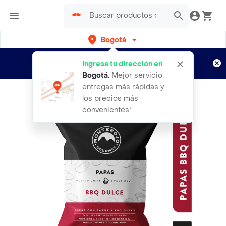
Bogotá
Regístrate
¿Nuevo en Rappi?
y disfruta de
Ingresa tu dirección en
envíos gratis por semanas
Aplican TyC
Bogotá
.
Mejor servicio,
entregas más rápidas y
los precios más
convenientes!