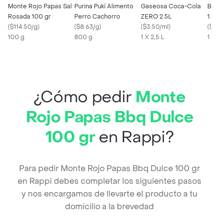
Monte Rojo Papas Sal
Purina Pukí Alimento
Gaseosa Coca-Cola
Bre
Rosada 100 gr
Perro Cachorro
ZERO 2.5L
1.5 l
(
$114.50/g
)
(
$8.63/g
)
(
$3.50/ml
)
(
$3.
100 g
800 g
1 X 2,5 L
1 X 
¿Cómo pedir
Monte
Rojo Papas Bbq Dulce
100 gr
en Rappi?
Para pedir Monte Rojo Papas Bbq Dulce 100 gr
en Rappi debes completar los siguientes pasos
y nos encargamos de llevarte el producto a tu
domicilio a la brevedad