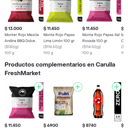
$ 13.000
$ 11.450
$ 11.450
$ 1
Monter Rojo Mezcla
Monte Rojo Papas
Monte Rojo Papas Sal
Mon
Andina BBQ Dulce
Lima Limón 100 gr
Rosada 100 gr
Cre
100gr
(
$130/g
)
(
$114.50/g
)
(
$114.50/g
)
100
(
$1
100 g
100 g
100 g
100
Productos complementarios en Carulla
FreshMarket
$ 11.450
$ 6900
$ 8740
$ 