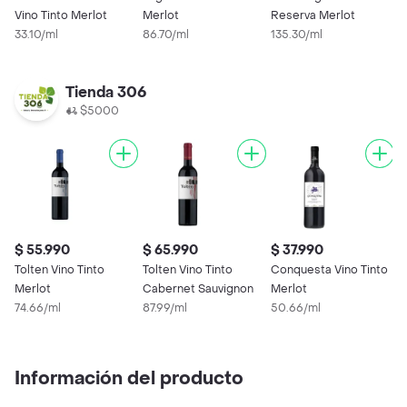
Vino Tinto Merlot
Merlot
Reserva Merlot
C
33.10/ml
86.70/ml
135.30/ml
4
Tienda 306
$5000
$ 55.990
$ 65.990
$ 37.990
$
Tolten Vino Tinto
Tolten Vino Tinto
Conquesta Vino Tinto
C
Merlot
Cabernet Sauvignon
Merlot
C
74.66/ml
87.99/ml
50.66/ml
5
Información del producto