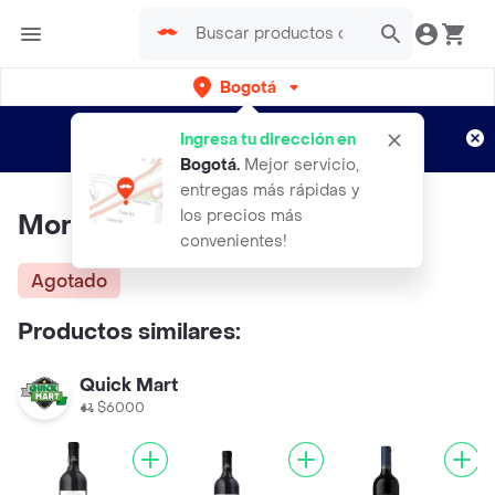
Bogotá
Regístrate
¿Nuevo en Rappi?
y disfruta de
Ingresa tu dirección en
envíos gratis por semanas
Aplican TyC
Bogotá
.
Mejor servicio,
entregas más rápidas y
los precios más
Morande Vino Tinto Merlot
convenientes!
Agotado
Productos similares:
Quick Mart
$6000