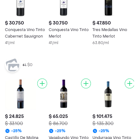
$ 30.750
$ 30.750
$ 47.850
Conquesta Vino Tinto
Conquesta Vino Tinto
Tres Medallas Vino
Cabernet Sauvignon
Merlot
Tinto Merlot
41/ml
41/ml
63.80/ml
$0
$ 24.825
$ 65.025
$ 101.475
$
$ 33.100
$ 86.700
$ 135.300
$
-
25
%
-
25
%
-
25
%
Castillo De Molina
Vagabundo Vino Tinto
Undurraga Vino Tinto
M