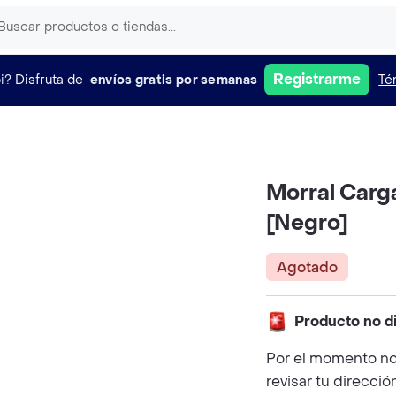
Registrarme
i?
Disfruta de
envíos gratis por semanas
Té
Morral Carg
[Negro]
Agotado
Producto no d
Por el momento no
revisar tu direcció