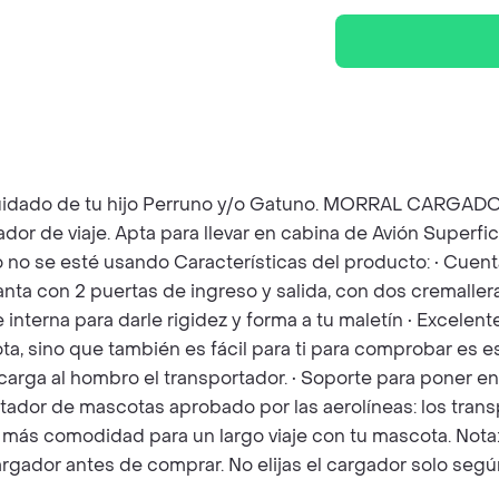
 el cuidado de tu hijo Perruno y/o Gatuno. MORRAL CA
 de viaje. Apta para llevar en cabina de Avión Superficie
 se esté usando Características del producto: • Cuenta
nta con 2 puertas de ingreso y salida, con dos cremallera
te interna para darle rigidez y forma a tu maletín • Excelen
a, sino que también es fácil para ti para comprobar es e
 carga al hombro el transportador. • Soporte para poner e
sportador de mascotas aprobado por las aerolíneas: los t
 más comodidad para un largo viaje con tu mascota. Nota:
ador antes de comprar. No elijas el cargador solo según e