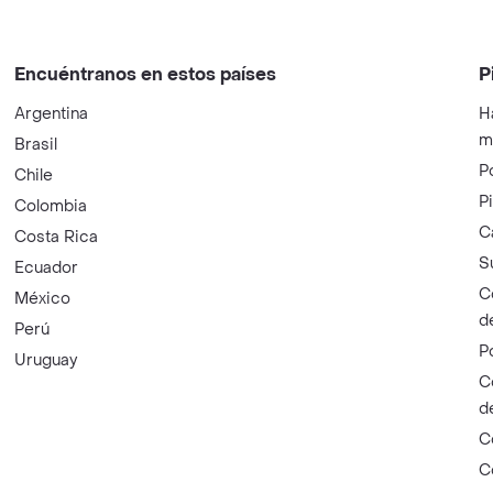
Encuéntranos en estos países
P
Argentina
H
m
Brasil
P
Chile
P
Colombia
C
Costa Rica
S
Ecuador
C
México
d
Perú
P
Uruguay
C
d
C
C