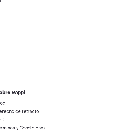
i
obre Rappi
log
erecho de retracto
IC
érminos y Condiciones