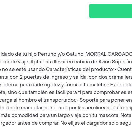
 el cuidado de tu hijo Perruno y/o Gatuno. MORRAL CA
 de viaje. Apta para llevar en cabina de Avión Superficie
 se esté usando Características del producto: • Cuenta
nta con 2 puertas de ingreso y salida, con dos cremallera
te interna para darle rigidez y forma a tu maletín • Excelen
a, sino que también es fácil para ti para comprobar es e
 carga al hombro el transportador. • Soporte para poner e
sportador de mascotas aprobado por las aerolíneas: los t
 más comodidad para un largo viaje con tu mascota. Nota:
ador antes de comprar. No elijas el cargador solo según e