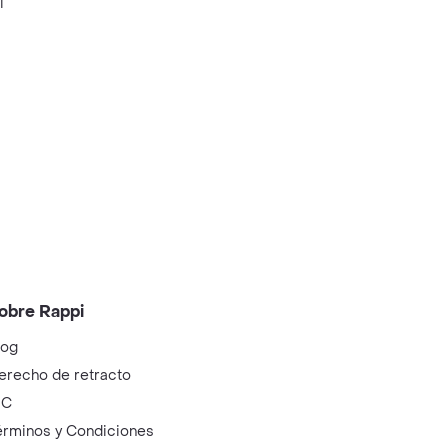
i
obre Rappi
log
erecho de retracto
IC
érminos y Condiciones