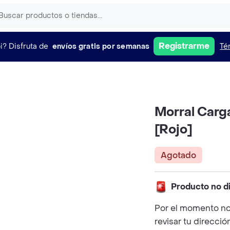
Registrarme
i?
Disfruta de
envíos gratis por semanas
Té
Morral Carg
[Rojo]
Agotado
Producto no d
Por el momento no
revisar tu direcció