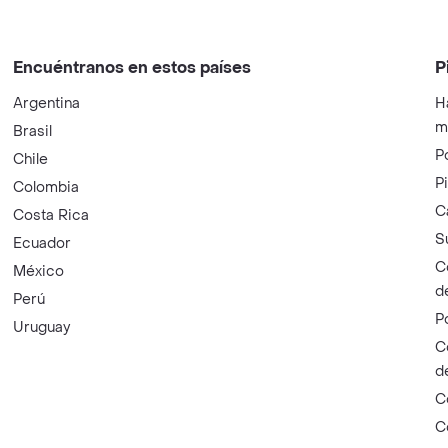
Encuéntranos en estos países
P
Argentina
H
m
Brasil
P
Chile
P
Colombia
C
Costa Rica
S
Ecuador
C
México
d
Perú
P
Uruguay
C
d
C
C