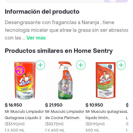
Información del producto
Desengrasante con fragancias a Naranja , tiene
tecnología micelar que atrae la grasa sin ser abrasivo
con las
...
Ver más
Productos similares en Home Sentry
$ 16.950
$ 21.950
$ 10.950
$ 1
Mr Musculo Limpiador
Mr Musculo Limpiador
Mr Musculo quitagrasa
Lim
Quitagrasa Líquido 2
de Cocina Platinum
líquido limón
Líq
(
$33.90/ml
)
(
$33.77/ml
)
repuesto, 500ml
(
$21.90/ml
)
Coc
(
$25
1 X 500 mL
1 X 650 mL
500 mL
(50
1 X