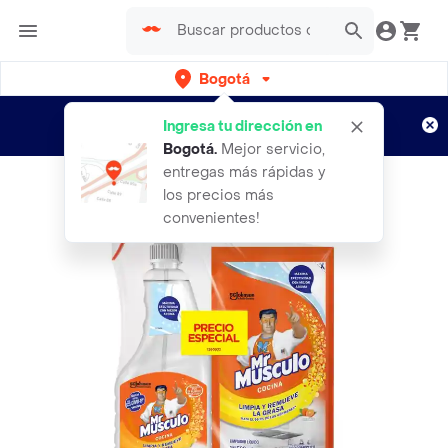
Bogotá
Regístrate
¿Nuevo en Rappi?
y disfruta de
Ingresa tu dirección en
envíos gratis por semanas
Aplican TyC
Bogotá
.
Mejor servicio,
entregas más rápidas y
los precios más
convenientes!