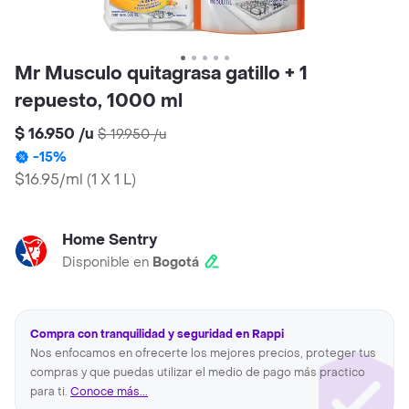
Mr Musculo quitagrasa gatillo + 1
repuesto, 1000 ml
$ 16.950
/
u
$ 19.950
/
u
-
15
%
$16.95/ml
(
1 X 1 L
)
Home Sentry
Disponible en
Bogotá
Compra con tranquilidad y seguridad en Rappi
Nos enfocamos en ofrecerte los mejores precios, proteger tus
compras y que puedas utilizar el medio de pago más practico
para ti.
Conoce más...