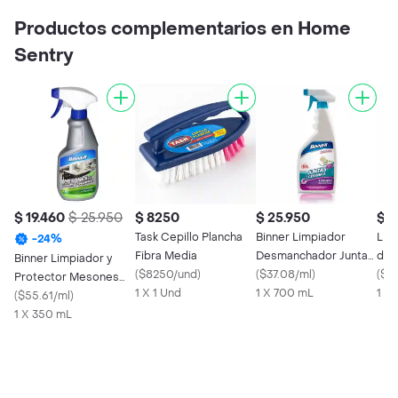
Productos complementarios en Home
Sentry
$ 19.460
$ 25.950
$ 8250
$ 25.950
$ 
Task Cepillo Plancha
Binner Limpiador
Lim
-
24
%
Fibra Media
Desmanchador Juntas
de 
Binner Limpiador y
(
$8250/und
)
de Cerámica Lavanda
(
$37.08/ml
)
y R
(
$15
Protector Mesones
1 X 1 Und
1 X 700 mL
1 X
de Granito y Mármol
(
$55.61/ml
)
1 X 350 mL