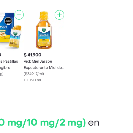
0
$ 41.900
s Pastillas
Vick Miel Jarabe
ngibre
Expectorante Miel de
/g
)
Abeja Mentol y
(
$349.17/ml
)
Eucalipto
1 X 120 mL
500 mg/10 mg/2 mg)
en