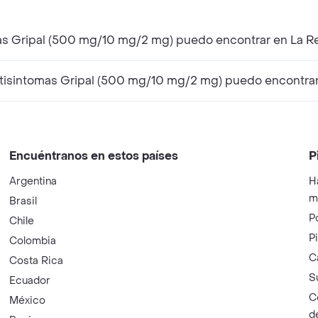
mas Gripal (500 mg/10 mg/2 mg) puedo encontrar en La R
tisintomas Gripal (500 mg/10 mg/2 mg) puedo encontrar
Encuéntranos en estos países
P
Argentina
H
m
Brasil
P
Chile
P
Colombia
C
Costa Rica
S
Ecuador
C
México
d