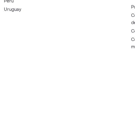
Perú
P
Uruguay
C
d
C
C
m