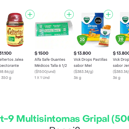
31.100
$ 1500
$ 13.800
$ 13.80
eltertos Jalea
Alfa Safe Guantes
Vick Drops Pastillas
Vick Drop
pectorante
Médicos Talla 6 1/2
sabor Miel
sabor Je
88.86/g
)
(
$1500/und
)
(
$383.34/g
)
(
$383.34
X 350 g
1 X 1 Und
36 g
36 g
rt-9 Multisintomas Gripal (