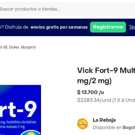
Registrarme
i?
Disfruta de
envíos gratis por semanas
Té
t Gl
,
Dolex
,
Noxpirin
Vick Fort-9 Mul
mg/2 mg)
$ 13.700
/
u
$2283.34/und
(
1 X 6 Un
La Rebaja
Disponible en
Bogo