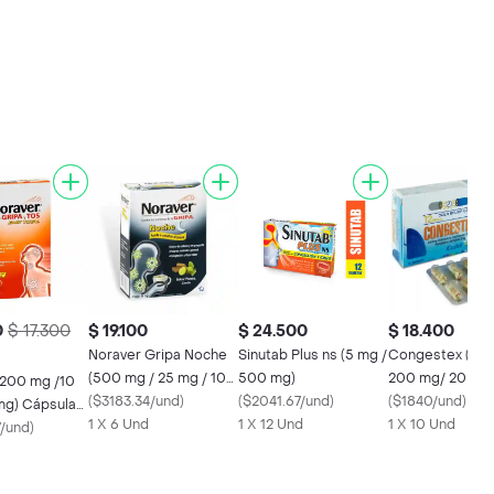
0
$ 17.300
$ 19.100
$ 24.500
$ 18.400
Noraver Gripa Noche
Sinutab Plus ns (5 mg /
Congestex (5 m
(500 mg / 25 mg / 10
500 mg)
200 mg/ 20 mg
(200 mg /10
mg)
(
$3183.34/und
)
(
$2041.67/und
)
(
$1840/und
)
psulas
1 X 6 Und
1 X 12 Und
1 X 10 Und
7/und
)