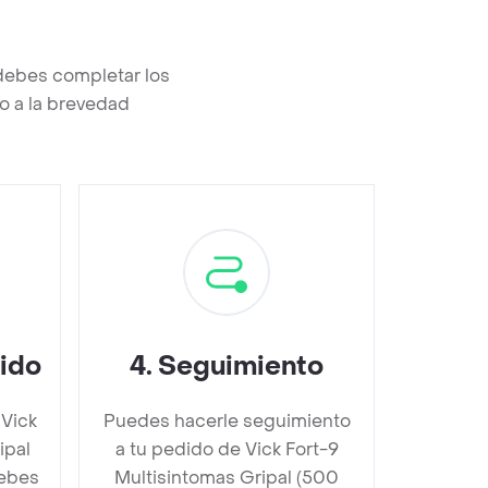
debes completar los
o a la brevedad
dido
4
.
Seguimiento
 Vick
Puedes hacerle seguimiento
ipal
a tu pedido de Vick Fort-9
ebes
Multisintomas Gripal (500