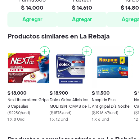
$ 14.000
$ 14.610
$ 14.8
Agregar
Agregar
Agrega
Productos similares en La Rebaja
$ 18.000
$ 18.900
$ 11.500
$ 
Next Ibuprofeno Gripa
Dolex Gripa Alivia los
Noxpirin Plus
No
8 Capsulas
MULTISÍNTOMAS de la
Antigripal Día Noche
Ca
(
$2250/und
)
Gripa X 12 tabs
(
$1575/und
)
(
$1916.67/und
)
(
$
1 X 8 Und
1 X 12 Und
1 X 6 Und
12