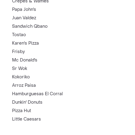
Crepes & Waffles
Papa John's
Juan Valdez
Sandwich Qbano
Tostao
Karen's Pizza
Frisby
Mc Donald's
Sr Wok
Kokoriko
Arroz Paisa
Hamburguesas El Corral
Dunkin' Donuts
Pizza Hut
Little Caesars