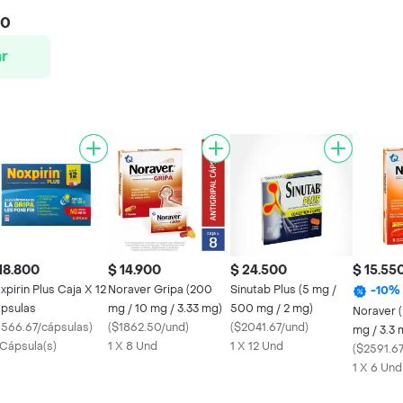
00
r
18.800
$ 14.900
$ 24.500
$ 15.55
xpirin Plus Caja X 12
Noraver Gripa (200
Sinutab Plus (5 mg /
-
10
%
psulas
mg / 10 mg / 3.33 mg)
500 mg / 2 mg)
Noraver 
1566.67/cápsulas
)
(
$1862.50/und
)
(
$2041.67/und
)
mg / 3.3 mg) Cá
 Cápsula(s)
1 X 8 Und
1 X 12 Und
Líquidas
(
$2591.6
1 X 6 Und