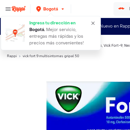
Bogotá
Ingresa tu dirección en
¿Nuevo en Rapp
Bogotá
.
Mejor servicio,
entregas más rápidas y los
precios más convenientes!
Búsquedas relacionadas:
Preparaciones Respiratorias
,
Vick Fort-9
,
Nex
Rappi
vick fort 9 multisintomas gripal 50