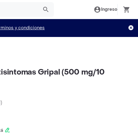
Ingreso
rminos y condiciones
tisintomas Gripal (500 mg/10
d
)
tá