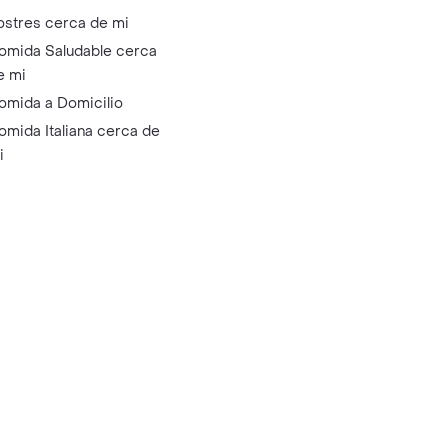
ostres cerca de mi
omida Saludable cerca
e mi
omida a Domicilio
omida Italiana cerca de
i