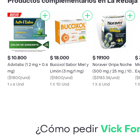
Productos complementarios en La Rebaja
$ 10.800
$ 18.000
$ 19.100
$ 
Advitabs (1.2 mg + 0.6
Bucoxol Sabor Miel y
Noraver Gripa Noche
Mi
mg)
Limón (3 mg/1 mg)
(500 mg / 25 mg / 10
Ex
(
$1800/und
)
(
$1800/und
)
mg)
(
$3183.34/und
)
(
$
1 x 6 Und
1 X 10 Und
1 X 6 Und
1 
¿Cómo pedir
Vick Fo