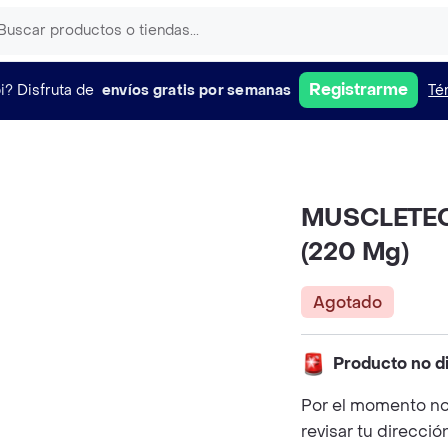
Registrarme
i?
Disfruta de
envíos gratis por semanas
Té
MUSCLETECH
(220 Mg)
Agotado
Producto no d
Por el momento no
revisar tu direcció