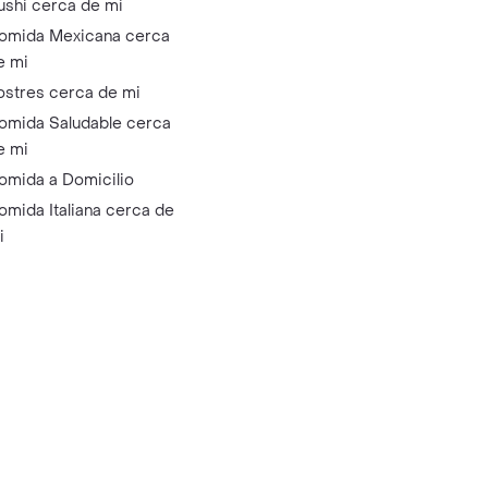
ushi cerca de mi
omida Mexicana cerca
e mi
ostres cerca de mi
omida Saludable cerca
e mi
omida a Domicilio
omida Italiana cerca de
i