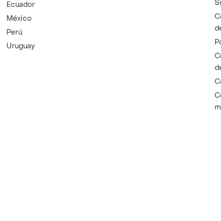
S
Ecuador
C
México
d
Perú
P
Uruguay
C
d
C
C
m