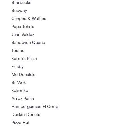
Starbucks
Subway
Crepes & Waffles
Papa John's
Juan Valdez
Sandwich Qbano
Tostao
Karen's Pizza
Frisby
Mc Donald's
Sr Wok
Kokoriko
Arroz Paisa
Hamburguesas El Corral
Dunkin' Donuts
Pizza Hut