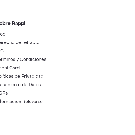
obre Rappi
log
erecho de retracto
IC
érminos y Condiciones
appi Card
olíticas de Privacidad
ratamiento de Datos
QRs
nformación Relevante