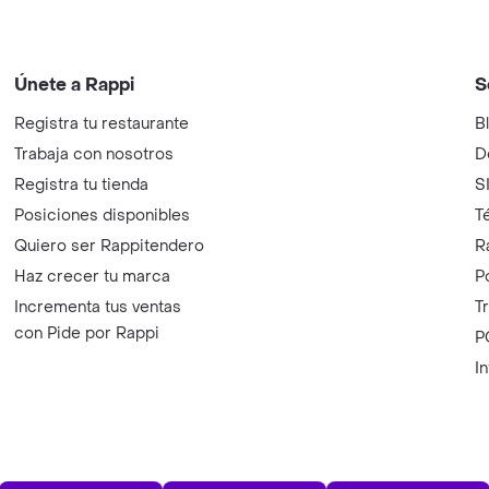
Únete a Rappi
S
Registra tu restaurante
B
Trabaja con nosotros
D
Registra tu tienda
S
Posiciones disponibles
T
Quiero ser Rappitendero
R
Haz crecer tu marca
P
Incrementa tus ventas
T
con Pide por Rappi
P
I