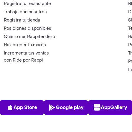
Registra tu restaurante
B
Trabaja con nosotros
D
Registra tu tienda
S
Posiciones disponibles
T
Quiero ser Rappitendero
R
Haz crecer tu marca
P
Incrementa tus ventas
T
con Pide por Rappi
P
I
App Store
Play Store
AppGalle
App Store
Google play
AppGallery