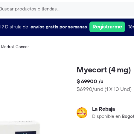
Registrarme
i?
Disfruta de
envíos gratis por semanas
Té
,
Medrol
,
Concor
Myecort (4 mg)
$ 69.900
/
u
$6990/und
(
1 X 10 Und
)
La Rebaja
Disponible en
Bogo