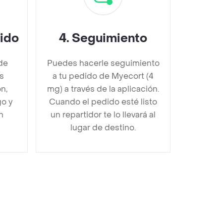
dido
4
.
Seguimiento
de
Puedes hacerle seguimiento
s
a tu pedido de Myecort (4
n,
mg) a través de la aplicación.
go y
Cuando el pedido esté listo
n
un repartidor te lo llevará al
lugar de destino.