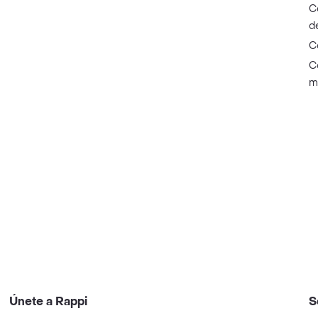
C
d
C
C
m
Únete a Rappi
S