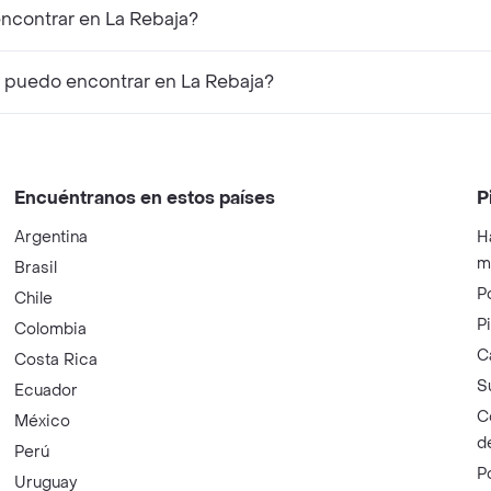
ncontrar en La Rebaja?
 puedo encontrar en La Rebaja?
Encuéntranos en estos países
P
Argentina
H
m
Brasil
P
Chile
P
Colombia
C
Costa Rica
S
Ecuador
C
México
d
Perú
P
Uruguay