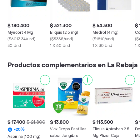
$ 180.400
$ 321.300
$ 54.300
$ 
Myecort 4 Mg
Eliquis (2.5 mg)
Medrol (4 mg)
Co
(
$6013.34/und
)
(
$5355/und
)
(
$1810/und
)
(
$
30 Und
1 X 60 Und
1 X 30 Und
1 
Productos complementarios en La Rebaja
$ 17.400
$ 21.800
$ 13.800
$ 113.500
$ 
Vick Drops Pastillas
Eliquis Apixaban 2.5
Dole
-
20
%
sabor Jengibre
Mg Pfizer Caja
MU
Aspirina (100 mg)