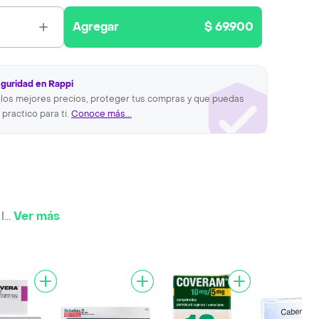
Agregar
$ 69.900
eguridad en Rappi
los mejores precios, proteger tus compras y que puedas
 practico para ti.
Conoce más...
l
...
Ver más