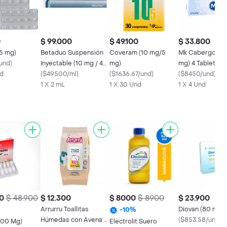
0
$ 99.000
$ 49.100
$ 33.800
(5 mg)
Betaduo Suspensión
Coveram (10 mg/5
Mk Cabergolina 
/und
)
Inyectable (10 mg / 4
mg)
mg) 4 Tabletas
nd
mg)
(
$49500/ml
)
(
$1636.67/und
)
(
$8450/und
)
1 X 2 mL
1 X 30 Und
1 X 4 Und
0
$ 48.900
$ 12.300
$ 8000
$ 8900
$ 23.900
Arrurru Toallitas
Diovan (80 mg)
-
10
%
Húmedas con Avena y
(
$853.58/und
)
500 Mg)
Electrolit Suero