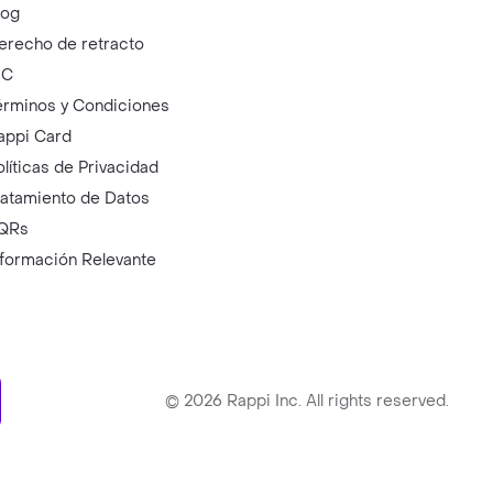
log
erecho de retracto
IC
érminos y Condiciones
appi Card
olíticas de Privacidad
ratamiento de Datos
QRs
nformación Relevante
ry
©
2026
Rappi Inc. All rights reserved.