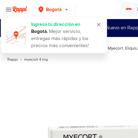
Bogotá
Ingresa tu dirección en
¿Nuevo en Rapp
Bogotá
.
Mejor servicio,
entregas más rápidas y los
precios más convenientes!
Búsquedas relacionadas:
Medicamentos Hormonales
,
Myecort
,
Eliquis
Rappi
myecort 4 mg