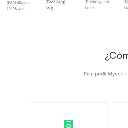
(
$383.34/g
)
(
$113500/und
)
Gr
(
$
(
$621.43/und
)
36 g
1 Und
1 
1 X 28 Und
¿Cóm
Para pedir Myecort