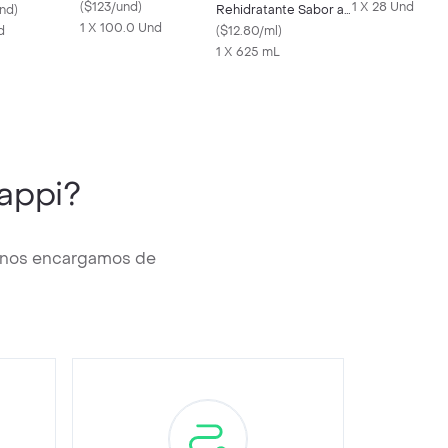
Karité
(
$123/und
)
1 X 28 Und
nd
)
Rehidratante Sabor a
1 X 100.0 Und
d
Maracuyá
(
$12.80/ml
)
1 X 625 mL
appi?
y nos encargamos de