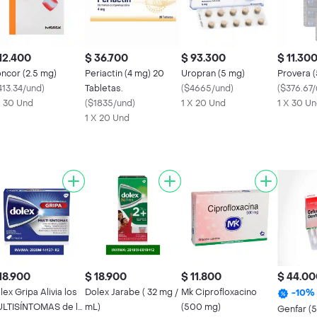
12.400
$ 36.700
$ 93.300
$ 11.30
ncor (2.5 mg)
Periactin (4 mg) 20
Uropran (5 mg)
Provera 
413.34/und
)
Tabletas.
(
$4665/und
)
(
$376.67
X 30 Und
(
$1835/und
)
1 X 20 Und
1 X 30 U
1 X 20 Und
18.900
$ 18.900
$ 11.800
$ 44.00
x Gripa Alivia los
Dolex Jarabe ( 32 mg /
Mk Ciprofloxacino
-
10
%
LTISÍNTOMAS de la
mL)
(500 mg)
Genfar (