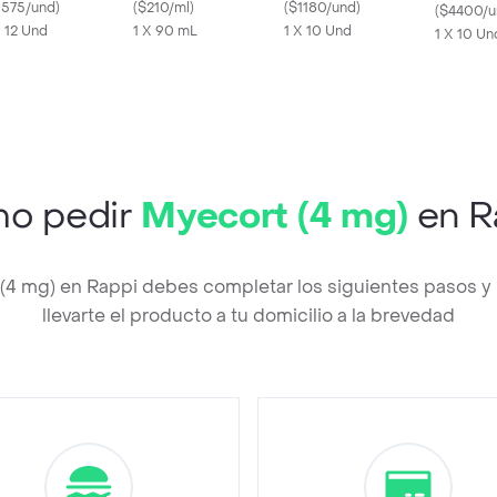
ipa X 12 tabs
1575/und
)
(
$210/ml
)
(
$1180/und
)
(
$4400/u
X 12 Und
1 X 90 mL
1 X 10 Und
1 X 10 Un
o pedir
Myecort (4 mg)
en R
 (4 mg) en Rappi debes completar los siguientes pasos 
llevarte el producto a tu domicilio a la brevedad