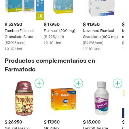
$ 32.950
$ 17.950
$ 41.950
$ 8
Zambon Fluimucil
Fluimucil (200 mg)
Novamed Flumixol
Mk 
Granulado Sabor
(
$1795/und
)
Granulado (600 mg)
mg)
Naranja 600 mg
(
$3295/und
)
1 X 10 Und
(
$4195/und
)
(
$2
1 X 10 Und
1 X 10 Und
1 X
Productos complementarios en
Farmatodo
$ 26.950
$ 17.950
$ 13.000
$ 3
Natural Freshly
Mk Polvo
Laproff Jarabe
Ceb