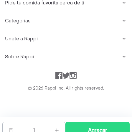
Pide tu comida favorita cerca de ti
Categorías
Únete a Rappi
Sobre Rappi
Facebook
Twitter
Instagram
©
2026
Rappi Inc. All rights reserved.
Rappi S.A.S. --- NIT 900.843.898-9 --- Calle 63 # 16A-02
Bogotá D.C. --- notificacionesrappi@rappi.com
1
Agregar