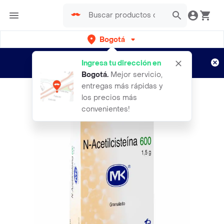
Bogotá
Regístrate
¿Nuevo en Rappi?
y disfruta de
Ingresa tu dirección en
envíos gratis por semanas
Aplican TyC
Bogotá
.
Mejor servicio,
entregas más rápidas y
los precios más
convenientes!