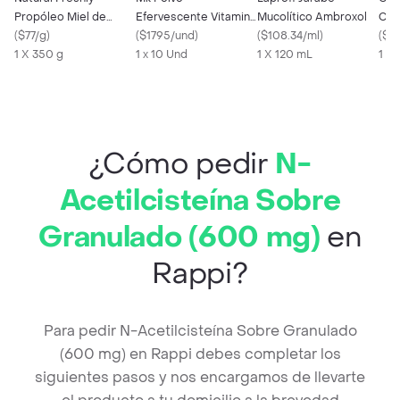
Propóleo Miel de
Efervescente Vitamina
Mucolítico Ambroxol
C N
Abeja Jengibre
(
$77/g
)
C
(
$1795/und
)
(
$108.34/ml
)
Efe
(
$3
1 X 350 g
1 x 10 Und
1 X 120 mL
1 g
¿Cómo pedir
N-
Acetilcisteína Sobre
Granulado (600 mg)
en
Rappi?
Para pedir N-Acetilcisteína Sobre Granulado
(600 mg) en Rappi debes completar los
siguientes pasos y nos encargamos de llevarte