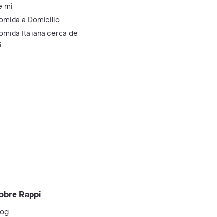
e mi
omida a Domicilio
omida Italiana cerca de
i
obre Rappi
log