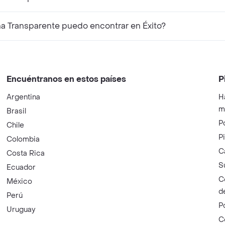
¿Qué productos complementarios a Nailen Pestañina Transparente puedo encontrar en Éxito?
Encuéntranos en estos países
P
Argentina
H
m
Brasil
P
Chile
P
Colombia
C
Costa Rica
S
Ecuador
C
México
d
Perú
P
Uruguay
C