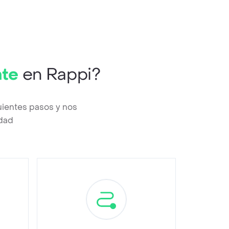
nte
en Rappi?
uientes pasos y nos
edad