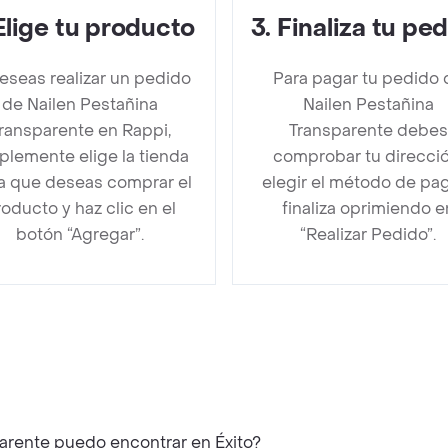
Elige tu producto
3
.
Finaliza tu pe
deseas realizar un pedido
Para pagar tu pedido 
de Nailen Pestañina
Nailen Pestañina
ransparente en Rappi,
Transparente debes
plemente elige la tienda
comprobar tu direcció
la que deseas comprar el
elegir el método de pa
oducto y haz clic en el
finaliza oprimiendo e
botón “Agregar”.
“Realizar Pedido”.
¿Qué productos similares a Nailen Pestañina Transparente puedo encontrar en Éxito?