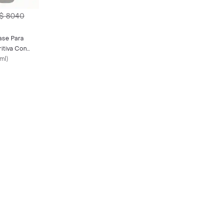
$ 8040
ase Para
itiva Con
ml
)