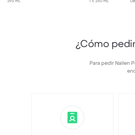
295 mL
1 X 250 mL
De
¿Cómo pedi
Para pedir Nailen 
enc