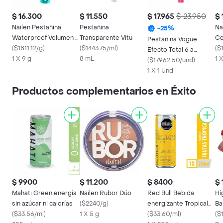
$ 16.300
$ 11.550
$ 17.965
$ 23.950
$ 
Nailen Pestañina
Pestañina
Na
-
25
%
Waterproof Volumen y
Transparente Vitu
Ce
Pestañina Vogue
Alargamiento
(
$1811.12/g
)
(
$1443.75/ml
)
(
$
Efecto Total 6 a
1 X 9 g
8 mL
1 
prueba de agua Negro
(
$17962.50/und
)
9g
1 X 1 Und
Productos complementarios en Éxito
$ 9900
$ 11.200
$ 8400
$ 
Mahati Green energía
Nailen Rubor Dúo
Red Bull Bebida
Hí
sin azúcar ni calorías
(
$2240/g
)
energizante Tropical
Ba
(
$33.56/ml
)
1 X 5 g
250 ml
(
$33.60/ml
)
(
$1