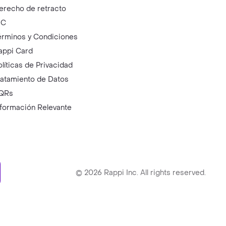
erecho de retracto
IC
érminos y Condiciones
appi Card
olíticas de Privacidad
ratamiento de Datos
QRs
nformación Relevante
ry
©
2026
Rappi Inc. All rights reserved.