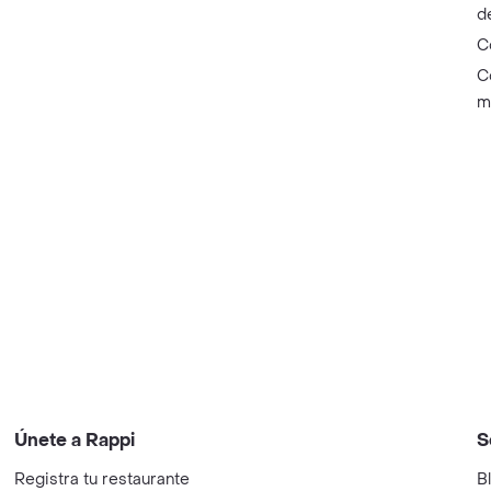
d
C
C
m
Únete a Rappi
S
Registra tu restaurante
B