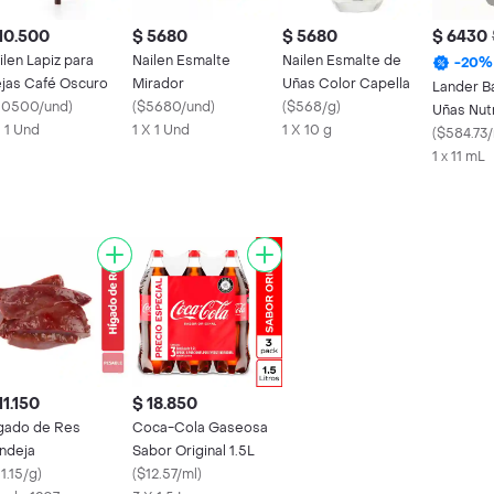
10.500
$ 5680
$ 5680
$ 6430
ilen Lapiz para
Nailen Esmalte
Nailen Esmalte de
-
20
%
jas Café Oscuro
Mirador
Uñas Color Capella
Lander B
10500/und
)
(
$5680/und
)
(
$568/g
)
Uñas Nutr
X 1 Und
1 X 1 Und
1 X 10 g
Keratina
(
$584.73/
1 x 11 mL
11.150
$ 18.850
gado de Res
Coca-Cola Gaseosa
ndeja
Sabor Original 1.5L
1.15/g
)
(
$12.57/ml
)