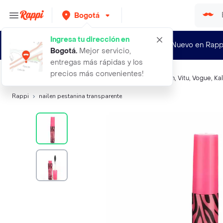
Bogotá
Ingresa tu dirección en
¿Nuevo en Rapp
Bogotá
.
Mejor servicio,
entregas más rápidas y los
precios más convenientes!
Búsquedas relacionadas:
Mascara De Pestañas
,
Nailen
,
Vitu
,
Vogue
,
Ka
Rappi
nailen pestanina transparente