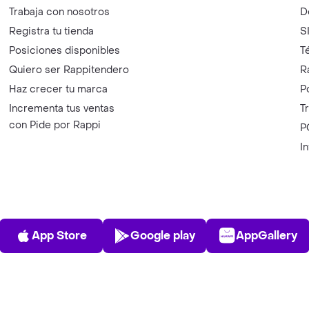
Trabaja con nosotros
D
Registra tu tienda
S
Posiciones disponibles
T
Quiero ser Rappitendero
R
Haz crecer tu marca
P
Incrementa tus ventas
T
con Pide por Rappi
P
I
App Store
Play Store
AppGalle
App Store
Google play
AppGallery