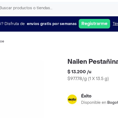
Registrarme
i?
Disfruta de
envíos gratis por semanas
Té
loe
Nailen Pestañin
$ 13.200
/
u
$977.78/g
(
1 X 13.5 g
)
Éxito
Disponible en
Bogo