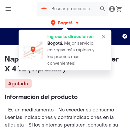
Bogotá
Regístrate
¿Nuevo en Rappi?
y disfruta de
Ingresa tu dirección en
envíos gratis por semanas
Aplican TyC
Bogotá
.
Mejor servicio,
entregas más rápidas y
los precios más
Naproxeno Sodico 550Mg Blister
convenientes!
X 4 Tb ( Apronax )
Agotado
Información del producto
- Es un medicamento - No exceder su consumo -
Leer las indicaciones y contraindicaciones en la
etiqueta - Si los síntomas persisten, consulte a su