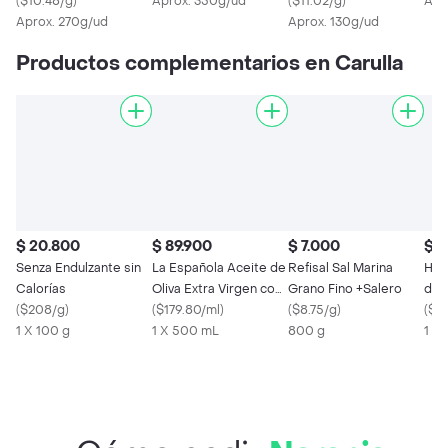
(
$10.48/g
)
Aprox. 350g/ud
(
$11.02/g
)
Apr
Aprox. 270g/ud
Aprox. 130g/ud
Productos complementarios en Carulla
$ 20.800
$ 89.900
$ 7.000
$ 2
Senza Endulzante sin
La Española Aceite de
Refisal Sal Marina
Hum
Calorías
Oliva Extra Virgen con
Grano Fino +Salero
de 
(
$208/g
)
Manzanilla
(
$179.80/ml
)
(
$8.75/g
)
de2
(
$12
1 X 100 g
1 X 500 mL
800 g
1 X 