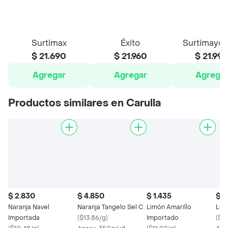
Surtimax
Éxito
Surtimayor
$ 21.690
$ 21.960
$ 21.99
Agregar
Agregar
Agrega
Productos similares en Carulla
$ 2.830
$ 4.850
$ 1.435
$ 2
Naranja Navel
Naranja Tangelo Sel C
Limón Amarillo
Lul
Importada
(
$13.86/g
)
Importado
(
$13