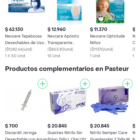
$ 62.130
$ 12.960
$ 11.370
$ 4
Nexcare Tapabocas
Nexcare Apósito
Nexcare Opticlude
Nex
Desechables de Uso
Transparente
Niños
Ocu
General
(
$1242.64/und
)
Impermeable
(
$863.87/und
)
(
$11370/und
)
(
$2
1 X 50 Und
15 Und
1 Und
1 X
Productos complementarios en Pasteur
$ 700
$ 20.845
$ 20.845
$ 2
Discardit Jeringa
Guantes Nitrilo Sin
Nitrilo Semper Care
Nor
Desechable con Aguja
Polvo Talla L Otai Ultra
Guantesskin 2 Talla M
Men