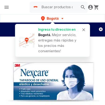
Bogotá
Regístrate
¿Nuevo en Rappi?
y disfruta de
Ingresa tu dirección en
envíos gratis por semanas
Aplican TyC
Bogotá
.
Mejor servicio,
entregas más rápidas y
los precios más
convenientes!