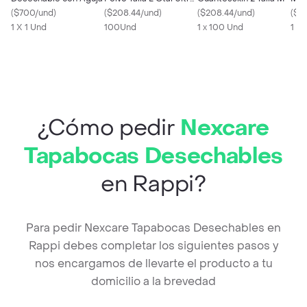
(
$700/und
)
Sensitive
(
$208.44/und
)
(
$208.44/und
)
mg/
(
$22
1 X 1 Und
100Und
1 x 100 Und
1 X 
¿Cómo pedir
Nexcare
Tapabocas Desechables
en Rappi?
Para pedir Nexcare Tapabocas Desechables en
Rappi debes completar los siguientes pasos y
nos encargamos de llevarte el producto a tu
domicilio a la brevedad