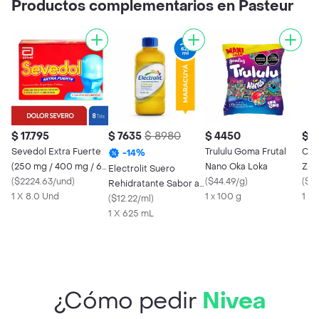
Productos complementarios en Pasteur
$ 17.795
$ 7635
$ 8980
$ 4450
$ 
Sevedol Extra Fuerte
Trululu Goma Frutal
Coc
-
14
%
(250 mg / 400 mg / 65
Nano Oka Loka
Zer
Electrolit Suero
mg)
(
$2224.63/und
)
(
$44.49/g
)
(
$9.
Rehidratante Sabor a
1 X 8.0 Und
1 x 100 g
1 X
Maracuyá
(
$12.22/ml
)
1 X 625 mL
¿Cómo pedir
Nivea