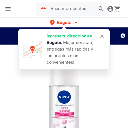
Bogotá
Regístrate
¿Nuevo en Rappi?
y disfruta de
Ingresa tu dirección en
envíos gratis por semanas
Aplican TyC
Bogotá
.
Mejor servicio,
entregas más rápidas y
los precios más
convenientes!