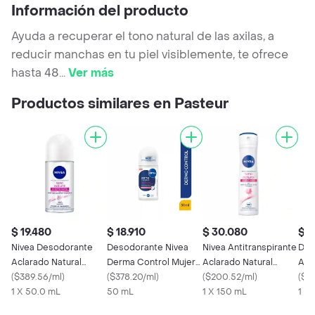
Información del producto
Ayuda a recuperar el tono natural de las axilas, a
reducir manchas en tu piel visiblemente, te ofrece
hasta 48
...
Ver más
Productos similares en Pasteur
$ 19.480
$ 18.910
$ 30.080
$ 1
Nivea Desodorante
Desodorante Nivea
Nivea Antitranspirante
Dov
Aclarado Natural
Derma Control Mujer
Aclarado Natural
Ant
Efecto Satín Roll On
(
$389.56/ml
)
Tono Natural Roll On
(
$378.20/ml
)
Classic Touch en
(
$200.52/ml
)
Der
(
$38
1 X 50.0 mL
50 mL
Aerosol
1 X 150 mL
Rol
1 X