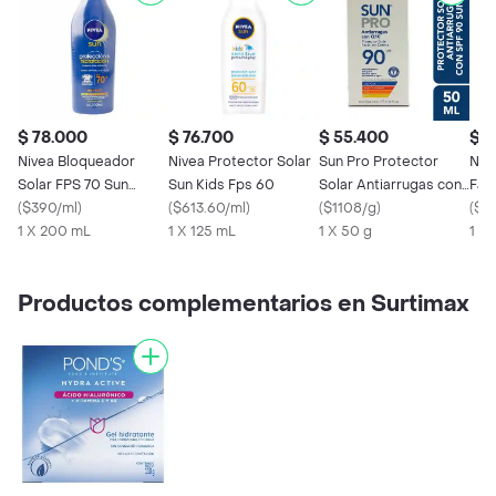
$ 78.000
$ 76.700
$ 55.400
$ 5
Nivea Bloqueador
Nivea Protector Solar
Sun Pro Protector
Nud
Solar FPS 70 Sun
Sun Kids Fps 60
Solar Antiarrugas con
Fac
Protección e
(
$390/ml
)
(
$613.60/ml
)
90 Spf
(
$1108/g
)
50
(
$11
Hidratación
1 X 200 mL
1 X 125 mL
1 X 50 g
1 X
Productos complementarios en Surtimax