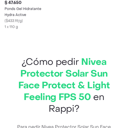
$ 47.650
Ponds Gel Hidratante
Hydra Active
(
$433.19/g
)
1 x 110 g
¿Cómo pedir
Nivea
Protector Solar Sun
Face Protect & Light
Feeling FPS 50
en
Rappi?
Para pedir Nivea Protector Solar Sun Face