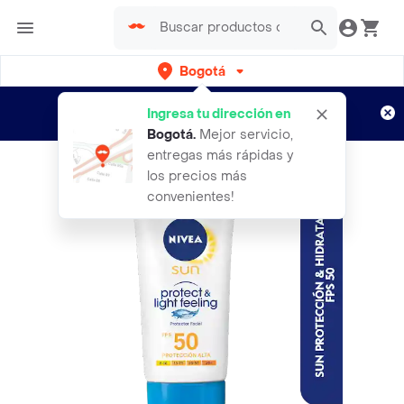
Bogotá
Regístrate
¿Nuevo en Rappi?
y disfruta de
Ingresa tu dirección en
envíos gratis por semanas
Aplican TyC
Bogotá
.
Mejor servicio,
entregas más rápidas y
los precios más
convenientes!