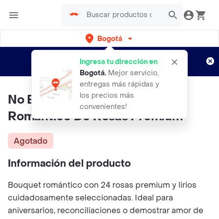
Bogotá
Regístrate
¿Nuevo en Rappi?
y disfruta de
Ingresa tu dirección en
envíos gratis por semanas
Aplican TyC
Bogotá
.
Mejor servicio,
entregas más rápidas y
los precios más
No Era Carreta | Bouquet
convenientes!
Romántico De Rosas Premium
Agotado
Información del producto
Bouquet romántico con 24 rosas premium y lirios
cuidadosamente seleccionadas. Ideal para
aniversarios, reconciliaciones o demostrar amor de