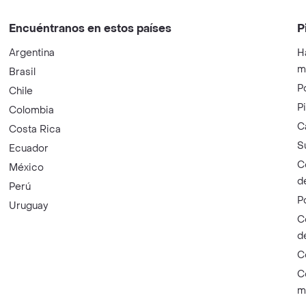
Encuéntranos en estos países
P
Argentina
H
m
Brasil
P
Chile
P
Colombia
C
Costa Rica
S
Ecuador
C
México
d
Perú
P
Uruguay
C
d
C
C
m