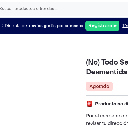
Registrarme
i?
Disfruta de
envíos gratis por semanas
Té
(No) Todo Se
Desmentida
Agotado
Producto no d
Por el momento no
revisar tu direcció