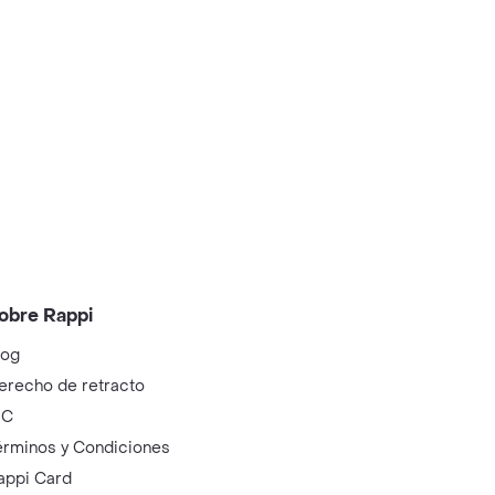
obre Rappi
log
erecho de retracto
IC
érminos y Condiciones
appi Card