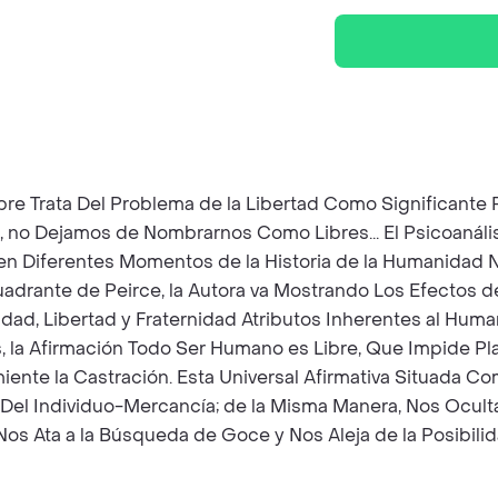
e Trata Del Problema de la Libertad Como Significante P
o, no Dejamos de Nombrarnos Como Libres... El Psicoanáli
n Diferentes Momentos de la Historia de la Humanidad No
adrante de Peirce, la Autora va Mostrando Los Efectos d
ldad, Libertad y Fraternidad Atributos Inherentes al Huma
la Afirmación Todo Ser Humano es Libre, Que Impide Plant
iente la Castración. Esta Universal Afirmativa Situada 
 Del Individuo-Mercancía; de la Misma Manera, Nos Oculta
os Ata a la Búsqueda de Goce y Nos Aleja de la Posibili