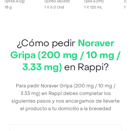
(
$966.67/g
)
con Sabor a Naranja
(
$3183.34/und
)
120 mL
(
$66.67/ml
)
(
$1
18 g
1 X 6.0 Und
1 X 120 mL
1 x 
¿Cómo pedir
Noraver
Gripa (200 mg / 10 mg /
3.33 mg)
en Rappi?
Para pedir Noraver Gripa (200 mg / 10 mg /
3.33 mg) en Rappi debes completar los
siguientes pasos y nos encargamos de llevarte
el producto a tu domicilio a la brevedad