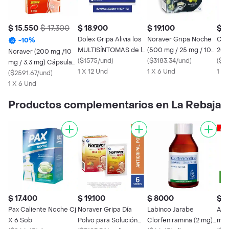
$ 15.550
$ 17.300
$ 18.900
$ 19.100
$ 1
Dolex Gripa Alivia los
Noraver Gripa Noche
Con
-
10
%
MULTISÍNTOMAS de la
(500 mg / 25 mg / 10
200
Noraver (200 mg /10
Gripa X 12 tabs
(
$1575/und
)
mg)
(
$3183.34/und
)
(
$1
mg / 3.3 mg) Cápsulas
1 X 12 Und
1 X 6 Und
1 X
Líquidas
(
$2591.67/und
)
1 X 6 Und
Productos complementarios en La Rebaja
$ 17.400
$ 19.100
$ 8000
$ 1
Pax Caliente Noche Cj
Noraver Gripa Día
Labinco Jarabe
Advi
X 6 Sob
Polvo para Solución
Clorfeniramina (2 mg)
mg)