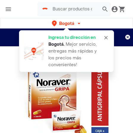
Bogotá
Regístrate
¿Nuevo en Rappi?
y disfruta de
Ingresa tu dirección en
envíos gratis por semanas
Aplican TyC
Bogotá
.
Mejor servicio,
entregas más rápidas y
los precios más
convenientes!