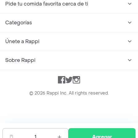
Pide tu comida favorita cerca de ti
Categorías
Únete a Rappi
Sobre Rappi
Facebook
Twitter
Instagram
©
2026
Rappi Inc. All rights reserved.
Rappi S.A.S. --- NIT 900.843.898-9 --- Calle 63 # 16A-02
Bogotá D.C. --- notificacionesrappi@rappi.com
1
Agregar